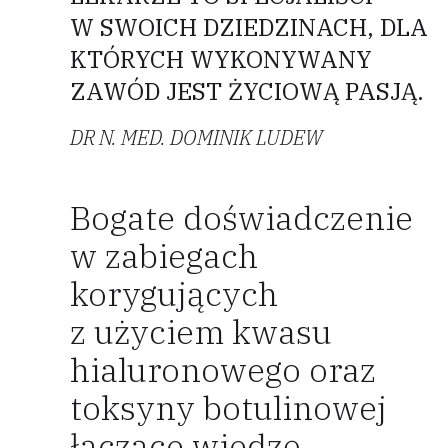
W SWOICH DZIEDZINACH, DLA
KTÓRYCH WYKONYWANY
ZAWÓD JEST ŻYCIOWĄ PASJĄ.
DR N. MED. DOMINIK LUDEW
Bogate doświadczenie
w zabiegach
korygujących
z użyciem kwasu
hialuronowego oraz
toksyny botulinowej
łączące wiedzę