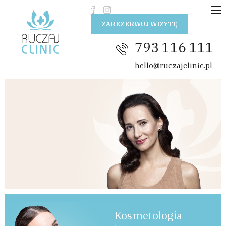
Przejdź do treści
ZAREZERWUJ WIZYTĘ
793 116 111
hello@ruczajclinic.pl
Kosmetologia