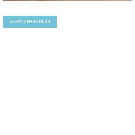
Depilacja laserowa Kraków
ZOBACZ NASZ BLOG
05.06.2026
Włókniaki — skąd się biorą i jak się ich pozbyć