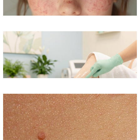
20.07.2026
Trądzik różowaty — co go wywołuje i co realnie
pomag
10.06.2026