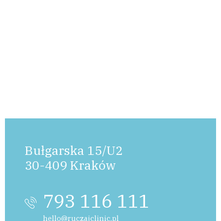
Bułgarska 15/U2
30-409 Kraków
793 116 111
hello@ruczajclinic.pl