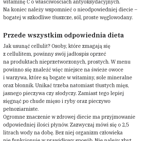
witaminę C o właściwościach antyoksydacyjnych.
Na koniec należy wspomnieć o nieodpowiedniej diecie –
bogatej w szkodliwe tłuszcze, sól, proste węglowodany.
Przede wszystkim odpowiednia dieta
Jak usunąć cellulit? Osoby, które zmagają się
z cellulitem, powinny swój jadłospis oprzeć
na produktach nieprzetworzonych, prostych. W menu
powinno się znaleźć więc miejsce na świeże owoce
i warzywa, które są bogate w witaminy, sole mineralne
oraz błonnik. Unikać trzeba natomiast tłustych mięs,
jasnego pieczywa czy słodyczy. Zamiast tego lepiej
sięgnąć po chude mięso i ryby oraz pieczywo
pełnoziarniste.
Ogromne znaczenie w zdrowej diecie ma przyjmowanie
odpowiedniej ilości płynów. Zazwyczaj mówi się o 2,5
litrach wody na dobę. Bez niej organizm człowieka
nie funkcjonuje w prawidłowy sposób. Nie należy zbyt