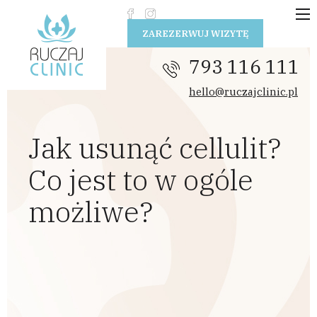
Przejdź do treści
ZAREZERWUJ WIZYTĘ
793 116 111
hello@ruczajclinic.pl
Jak usunąć cellulit?
Co jest to w ogóle
możliwe?