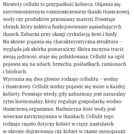
Niestety cellulit to przypadłość kobieca. Objawia się
nierównomiernym rozmieszczeniem tkanki tłuszczowej,
wody czy produktów przemiany materii. Powstaje
obrzęk, który zakłóca funkcjonowanie sąsiadujących
tkanek. Zaburza przy okazji cyrkulację krwi i limfy.
Na skórze pojawia się charakterystyczna struktura –
wygląda jak skórka pomarańczy. Skóra zaczyna tracić
swoją jędrność, staje się pofałdowana. Cellulit na ogół
pojawia się na udach, brzuchu, pośladkach, ramionach
i biodrach.
Wyróżnia się dwa główne rodzaje cellulitu – wodny
i tłuszczowy. Cellulit wodny pojawić się może u każdej
kobiety. Powstaje wtedy, gdy zaburzony jest naturalny
rytm hormonalny, który reguluje gospodarkę wodno-
tłuszczową organizmu. Nadmierna ilość wody jest
wówczas zatrzymywana w tkankach. Cellulit tego
rodzaju często dotyczy kobiet w ciąży, nastolatek
w okresie dojrzewania czy kobiet w czasie menopauzy.