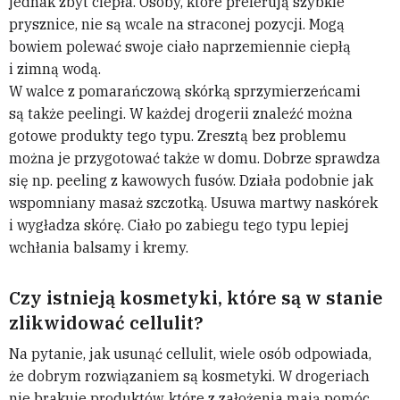
jednak zbyt ciepła. Osoby, które preferują szybkie
prysznice, nie są wcale na straconej pozycji. Mogą
bowiem polewać swoje ciało naprzemiennie ciepłą
i zimną wodą.
W walce z pomarańczową skórką sprzymierzeńcami
są także peelingi. W każdej drogerii znaleźć można
gotowe produkty tego typu. Zresztą bez problemu
można je przygotować także w domu. Dobrze sprawdza
się np. peeling z kawowych fusów. Działa podobnie jak
wspomniany masaż szczotką. Usuwa martwy naskórek
i wygładza skórę. Ciało po zabiegu tego typu lepiej
wchłania balsamy i kremy.
Czy istnieją kosmetyki, które są w stanie
zlikwidować cellulit?
Na pytanie, jak usunąć cellulit, wiele osób odpowiada,
że dobrym rozwiązaniem są kosmetyki. W drogeriach
nie brakuje produktów, które z założenia mają pomóc