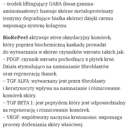
– środek liftingujący GABA (kwas gamma-
aminomasłowy): hamuje skórne metaloproteinazy
(enzymy degradujące białka skórne) dzięki czemu
wspomaga syntezę kolagenu.
BioRePeel
aktywuje stres oksydacyjny komórek,
który poprzez biochemiczną kaskadę prowadzi
do wytwarzania w skórze czynników wzrostu takich jak:
– PDGF: czynnik wzrostu pochodzący z płytek krwi.
Działa stymulująco na namnażanie fibroblastów
oraz regenerację tkanek.
– TGF ALFA: wytwarzany jest przez fibroblasty
i keratynocyty wpływa na namnażanie i różnicowanie
komórek skóry.
– TGF BETA 1: jest peptydem który jest odpowiedzialny
za regenerację i różnicowanie komórek.
– VEGF: współtworzy naczynia krwionośne, wspomaga
procesy dotleniania skóry właściwej.