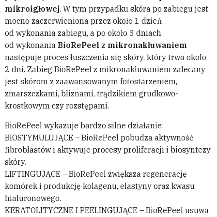
mikroigłowej
. W tym przypadku skóra po zabiegu jest
mocno zaczerwieniona przez około 1 dzień
od wykonania zabiegu, a po około 3 dniach
od wykonania
BioRePeel z mikronakłuwaniem
następuje proces łuszczenia się skóry, który trwa około
2 dni. Zabieg BioRePeel z mikronakłuwaniem zalecany
jest skórom z zaawansowanym fotostarzeniem,
zmarszczkami, bliznami, trądzikiem grudkowo-
krostkowym czy rozstępami.
BioRePeel wykazuje bardzo silne działanie:
BIOSTYMULUJĄCE – BioRePeel pobudza aktywność
fibroblastów i aktywuje procesy proliferacji i biosyntezy
skóry.
LIFTINGUJĄCE – BioRePeel zwiększa regenerację
komórek i produkcję kolagenu, elastyny oraz kwasu
hialuronowego.
KERATOLITYCZNE I PEELINGUJĄCE – BioRePeel usuwa