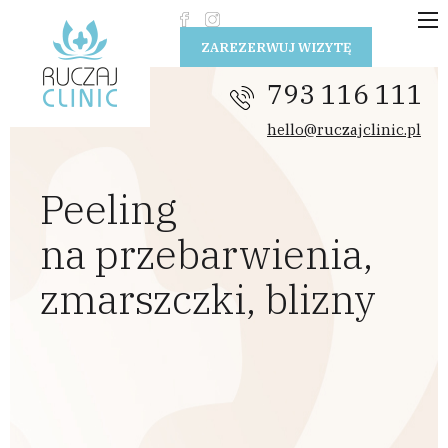
Przejdź do treści
ZAREZERWUJ WIZYTĘ
793 116 111
hello@ruczajclinic.pl
Peeling
na przebarwienia,
zmarszczki, blizny