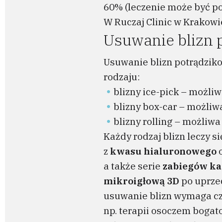
60% (leczenie może być pow
W Ruczaj Clinic w Krakowi
Usuwanie blizn 
Usuwanie blizn potrądzik
rodzaju:
blizny ice-pick – możli
blizny box-car – możliw
blizny rolling – możliw
Każdy rodzaj blizn leczy s
z
kwasu hialuronowego
o
a także serie
zabiegów ka
mikroigłową 3D
po uprzed
usuwanie blizn wymaga cza
np. terapii osoczem bogat