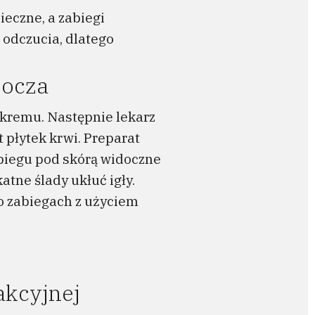
ieczne, a zabiegi
 odczucia, dlatego
socza
 kremu. Następnie lekarz
 płytek krwi. Preparat
abiegu pod skórą widoczne
atne ślady ukłuć igły.
o zabiegach z użyciem
akcyjnej