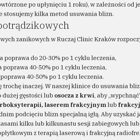
tórzone po upłynięciu 1 roku), w zależności od jej
e stosujemy kilka metod usuwania blizn.
potrądzikowych
owych zanikowych w Ruczaj Clinic Kraków rozpocz
wa poprawa do 20-30% po 1 cyklu leczenia,
a poprawa 40-50% po 1 cyklu leczenia,
a poprawa 40-50% po 1 cyklu leczenia.
ię trochę inaczej. W naszej klinice do usuwania b
 dużej gęstości lub
osocza z krwi
, aby „wypchnąć
rboksyterapii, laserem frakcyjnym
lub
frakcy
nim podcięciu blizn specjalną igłą. Aby uzyskać ja
sami kilku lub kilkunastu sesji zabiegowych lub
opłytkowym z terapią laserową i frakcyjną radiofr