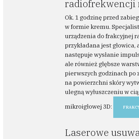
radiofrekwencji
Ok. 1 godzinę przed zabie
w formie kremu. Specjalis
urządzenia do frakcyjnej 
przykładana jest głowica,
następuje wysłanie impuls
ale również głębsze warstw
pierwszych godzinach po z
na powierzchni skóry wytw
ulegną wyłuszczeniu w ciąg
mikroigłowej 3D:
FRAKCY
Laserowe usuwan