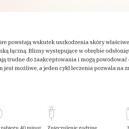
tóre powstają wskutek uszkodzenia skóry właściwej
ką łączną. Blizny występujące w obrębie odsłonięty
wają trudne do zaakceptowania i mogą powodować 
n jest możliwe, a jeden cykl leczenia pozwala na 
 zabiegu 40 minut
Znieczulenie godzinę