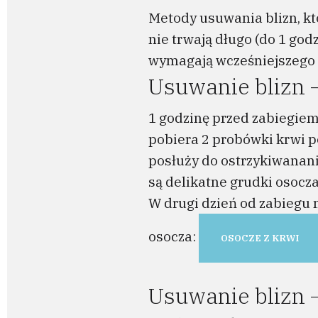
Metody usuwania blizn, któ
nie trwają długo (do 1 go
wymagają wcześniejszego 
Usuwanie blizn 
1 godzinę przed zabiegiem
pobiera 2 probówki krwi po
posłuży do ostrzykiwanani
są delikatne grudki osocza
W drugi dzień od zabiegu 
osocza:
OSOCZE Z KRWI
Usuwanie blizn –