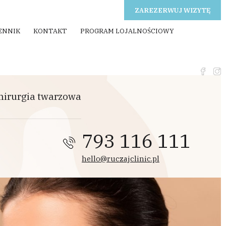
ZAREZERWUJ WIZYTĘ
ENNIK
KONTAKT
PROGRAM LOJALNOŚCIOWY
hirurgia twarzowa
793 116 111
hello@ruczajclinic.pl