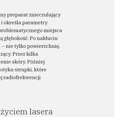
ny preparat znieczulający
 i określa parametry
o problematycznego miejsca
ą głębokość. Po nakłuciu
– nie tylko powierzchnię,
ący. Przez kilka
nie skóry. Później
otyku strupki, które
ej radiofrekwencji
użyciem lasera