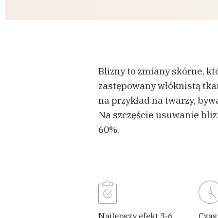
Blizny to zmiany skórne, k
zastępowany włóknistą tkan
na przykład na twarzy, by
Na szczęście usuwanie bliz
60%.
Najlepszy efekt 3-6
Czas