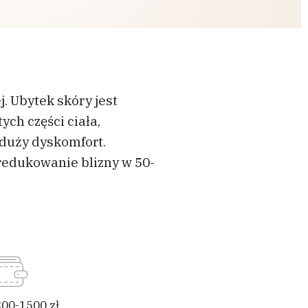
. Ubytek skóry jest
ch części ciała,
duży dyskomfort.
zredukowanie blizny w 50-
300-1500 zł