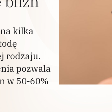
 blizn
na kilka
todę
j rodzaju.
enia pozwala
zn w 50-60%