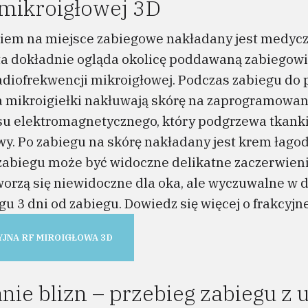
 mikroigłowej 3D
giem na miejsce zabiegowe nakładany jest medycz
ta dokładnie ogląda okolicę poddawaną zabiegowi
radiofrekwencji mikroigłowej. Podczas zabiegu d
 a mikroigiełki nakłuwają skórę na zaprogramowan
u elektromagnetycznego, który podgrzewa tkanki 
y. Po zabiegu na skórę nakładany jest krem łagodz
abiegu może być widoczne delikatne zaczerwienie
orzą się niewidoczne dla oka, ale wyczuwalne w d
u 3 dni od zabiegu. Dowiedz się więcej o frakcyjn
JNA RF MIROIGŁOWA 3D
ie blizn – przebieg zabiegu z 