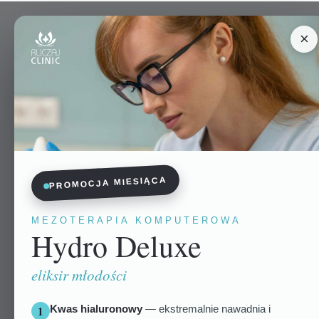
×
PROMOCJA MIESIĄCA
MEZOTERAPIA KOMPUTEROWA
Hydro Deluxe
eliksir młodości
Kwas hialuronowy
— ekstremalnie nawadnia i
1