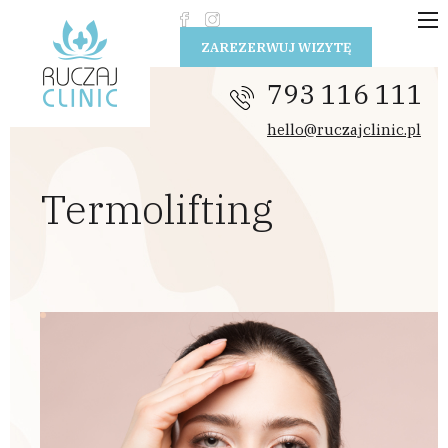
Przejdź do treści
ZAREZERWUJ WIZYTĘ
793 116 111
hello@ruczajclinic.pl
Termolifting