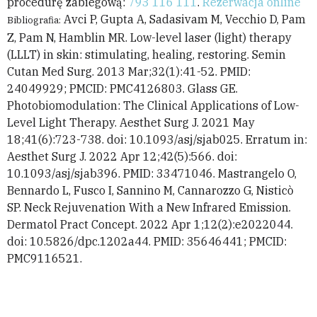
procedurę zabiegową:
793 116 111
.
Rezerwacja online
Avci P, Gupta A, Sadasivam M, Vecchio D, Pam
Bibliografia:
Z, Pam N, Hamblin MR. Low-level laser (light) therapy
(LLLT) in skin: stimulating, healing, restoring. Semin
Cutan Med Surg. 2013 Mar;32(1):41-52. PMID:
24049929; PMCID: PMC4126803. Glass GE.
Photobiomodulation: The Clinical Applications of Low-
Level Light Therapy. Aesthet Surg J. 2021 May
18;41(6):723-738. doi: 10.1093/asj/sjab025. Erratum in:
Aesthet Surg J. 2022 Apr 12;42(5):566. doi:
10.1093/asj/sjab396. PMID: 33471046. Mastrangelo O,
Bennardo L, Fusco I, Sannino M, Cannarozzo G, Nisticò
SP. Neck Rejuvenation With a New Infrared Emission.
Dermatol Pract Concept. 2022 Apr 1;12(2):e2022044.
doi: 10.5826/dpc.1202a44. PMID: 35646441; PMCID:
PMC9116521.