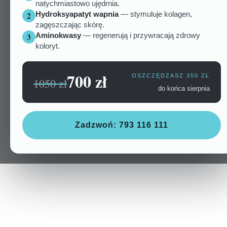
natychmiastowo ujędrnia.
Hydroksyapatyt wapnia
— stymuluje kolagen,
2
zagęszczając skórę.
Aminokwasy
— regenerują i przywracają zdrowy
3
koloryt.
700 zł
OSZCZĘDZASZ 350 ZŁ
1050 zł
do końca sierpnia
Zadzwoń: 793 116 111