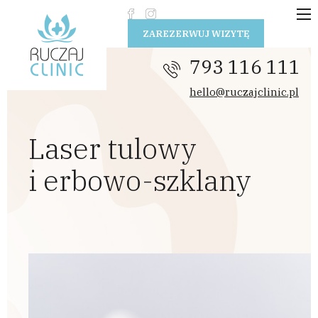
Przejdź do treści
ZAREZERWUJ WIZYTĘ
793 116 111
hello@ruczajclinic.pl
Laser tulowy
i erbowo-szklany