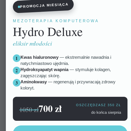
PROMOCJA MIESIĄCA
MEZOTERAPIA KOMPUTEROWA
Hydro Deluxe
eliksir młodości
Kwas hialuronowy
— ekstremalnie nawadnia i
1
natychmiastowo ujędrnia.
Hydroksyapatyt wapnia
— stymuluje kolagen,
2
zagęszczając skórę.
Aminokwasy
— regenerują i przywracają zdrowy
3
koloryt.
700 zł
OSZCZĘDZASZ 350 ZŁ
1050 zł
do końca sierpnia