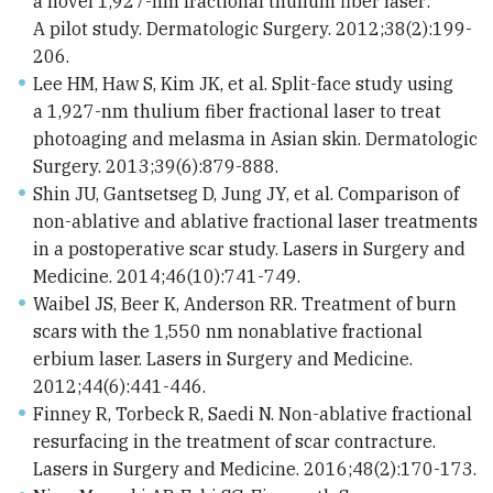
a novel 1,927-nm fractional thulium fiber laser:
A pilot study. Dermatologic Surgery. 2012;38(2):199-
206.
Lee HM, Haw S, Kim JK, et al. Split-face study using
a 1,927-nm thulium fiber fractional laser to treat
photoaging and melasma in Asian skin. Dermatologic
Surgery. 2013;39(6):879-888.
Shin JU, Gantsetseg D, Jung JY, et al. Comparison of
non-ablative and ablative fractional laser treatments
in a postoperative scar study. Lasers in Surgery and
Medicine. 2014;46(10):741-749.
Waibel JS, Beer K, Anderson RR. Treatment of burn
scars with the 1,550 nm nonablative fractional
erbium laser. Lasers in Surgery and Medicine.
2012;44(6):441-446.
Finney R, Torbeck R, Saedi N. Non-ablative fractional
resurfacing in the treatment of scar contracture.
Lasers in Surgery and Medicine. 2016;48(2):170-173.