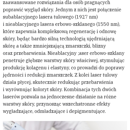
zaawansowane rozwiązania dla osób pragnących
poprawić wygląd skóry. Jednym z nich jest połączenie
subablacyjnego lasera tulowego (1927 nm)
i nieablacyjnego lasera erbowo-szklanego (1550 nm),
które zapewnia kompleksową regenerację i odnowę
skóry, będąc bardzo silną technologią ujędrniającą
skórę a także zmniejszającą zmarszczki, blizny
oraz przebarwienia. Nieablacyjny ;aser erbowo-szklany
penetruje głębsze warstwy skóry właściwej, stymulując
produkcję kolagenu i elastyny, co prowadzi do poprawy
jędrności i redukcji zmarszczek. Z kolei laser tulowy
działa płycej, skutecznie redukując przebarwienia
i wyrównując koloryt skóry. Kombinacja tych dwóch
laserów pozwala na jednoczesne działanie na różne
warstwy skóry, przynosząc wszechstronne efekty
wygładzające, odmładzające i depigmentujące.