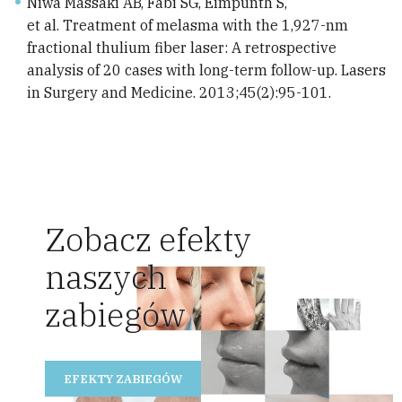
Niwa Massaki AB, Fabi SG, Eimpunth S,
et al. Treatment of melasma with the 1,927-nm
fractional thulium fiber laser: A retrospective
analysis of 20 cases with long-term follow-up. Lasers
in Surgery and Medicine. 2013;45(2):95-101.
Zobacz efekty
naszych
zabiegów
EFEKTY ZABIEGÓW