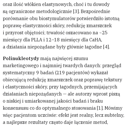
oraz ilość włókien elastynowych, choć i tu dowody
są ograniczone metodologicznie [3]. Bezpośrednie
porównanie obu biostymulatorów potwierdziło istotną
poprawę elastyczności skóry, redukcję zmarszczek
i przyrost objętości; trwałość oszacowano na ~25
miesięcy dla PLLA i 12–18 miesięcy dla CaHA,
a działania niepożądane były głównie łagodne [4].
Polinukleotydy
mają najwięcej szumu
marketingowego i najmniej twardych danych: przegląd
systematyczny 9 badań (219 pacjentów) wykazał
obiecującą redukcję zmarszczek oraz poprawę tekstury
i elastyczności skóry, przy łagodnych, przemijających
działaniach niepożądanych — ale autorzy wprost piszą
o niskiej i umiarkowanej jakości badań i braku
konsensusu co do optymalnego stosowania [1]. Mówimy
więc pacjentom uczciwie: efekt jest realny, lecz subtelny,
a najlepsze rezultaty często daje łączenie metod,