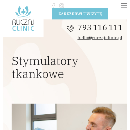
Przejdź do treści
ZAREZERWUJ WIZYTĘ
793 116 111
hello@ruczajclinic.pl
Stymulatory
tkankowe