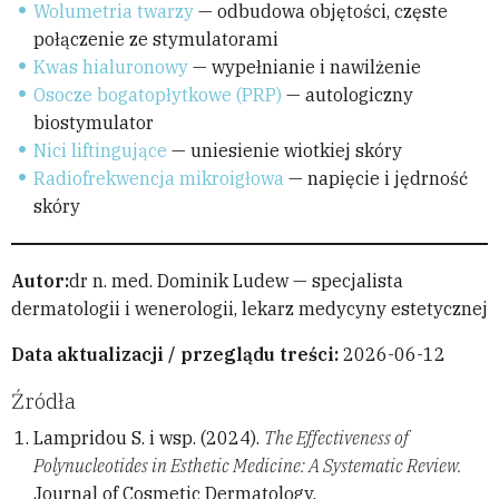
Wolumetria twarzy
— odbudowa objętości, częste
połączenie ze stymulatorami
Kwas hialuronowy
— wypełnianie i nawilżenie
Osocze bogatopłytkowe (PRP)
— autologiczny
biostymulator
Nici liftingujące
— uniesienie wiotkiej skóry
Radiofrekwencja mikroigłowa
— napięcie i jędrność
skóry
Autor:
dr n. med. Dominik Ludew — specjalista
dermatologii i wenerologii, lekarz medycyny estetycznej
Data aktualizacji / przeglądu treści:
2026-06-12
Źródła
Lampridou S. i wsp. (2024).
The Effectiveness of
Polynucleotides in Esthetic Medicine: A Systematic Review.
Journal of Cosmetic Dermatology.