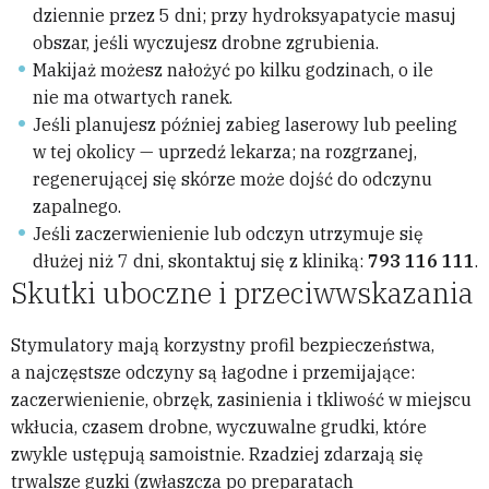
dziennie przez 5 dni; przy hydroksyapatycie masuj
obszar, jeśli wyczujesz drobne zgrubienia.
Makijaż możesz nałożyć po kilku godzinach, o ile
nie ma otwartych ranek.
Jeśli planujesz później zabieg laserowy lub peeling
w tej okolicy — uprzedź lekarza; na rozgrzanej,
regenerującej się skórze może dojść do odczynu
zapalnego.
Jeśli zaczerwienienie lub odczyn utrzymuje się
dłużej niż 7 dni, skontaktuj się z kliniką:
793 116 111
.
Skutki uboczne i przeciwwskazania
Stymulatory mają korzystny profil bezpieczeństwa,
a najczęstsze odczyny są łagodne i przemijające:
zaczerwienienie, obrzęk, zasinienia i tkliwość w miejscu
wkłucia, czasem drobne, wyczuwalne grudki, które
zwykle ustępują samoistnie. Rzadziej zdarzają się
trwalsze guzki (zwłaszcza po preparatach