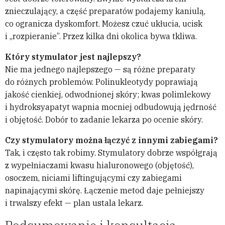
znieczulający, a część preparatów podajemy kaniulą,
co ogranicza dyskomfort. Możesz czuć ukłucia, ucisk
i „rozpieranie”. Przez kilka dni okolica bywa tkliwa.
Który stymulator jest najlepszy?
Nie ma jednego najlepszego — są różne preparaty
do różnych problemów. Polinukleotydy poprawiają
jakość cienkiej, odwodnionej skóry; kwas polimlekowy
i hydroksyapatyt wapnia mocniej odbudowują jędrność
i objętość. Dobór to zadanie lekarza po ocenie skóry.
Czy stymulatory można łączyć z innymi zabiegami?
Tak, i często tak robimy. Stymulatory dobrze współgrają
z wypełniaczami kwasu hialuronowego (objętość),
osoczem, niciami liftingującymi czy zabiegami
napinającymi skórę. Łączenie metod daje pełniejszy
i trwalszy efekt — plan ustala lekarz.