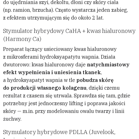
do ujędrniania szyi, dekoltu, dłoni czy skóry ciała
(np. ramion, brzucha). Często wystarcza jeden zabieg,
z efektem utrzymującym się do około 2 lat.
Stymulator hybrydowy CaHA + kwas hialuronowy
(Harmony Ca)
Preparat łączący usieciowany kwas hialuronowy
z mikrosferami hydroksyapatytu wapnia. Działa
dwutorowo: kwas hialuronowy daje
natychmiastowy
efekt wypełnienia i uniesienia tkanek
,
a hydroksyapatyt wapnia w tle
pobudza skórę
do produkcji własnego kolagenu
, dzięki czemu
rezultat z czasem się utrwala. Sprawdza się tam, gdzie
potrzebny jest jednoczesny lifting i poprawa jakości
skóry — m.in. przy modelowaniu owalu twarzy i linii
żuchwy.
Stymulatory hybrydowe PDLLA (Juvelook,