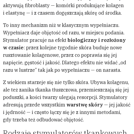
aktywują fibroblasty — komórki produkujące kolagen
i elastynę — i z czasem dogęszczają skórę od środka.
To inny mechanizm niż w klasycznym wypełniaczu.
Wypełniacz daje objętość od razu, w miejscu podania.
Stymulator pracuje na efekt
biologiczny i rozłożony
w czasie
: przez kolejne tygodnie skóra buduje nowe
rusztowanie kolagenowe, przez co poprawia się jej
napięcie, gęstość i jakość. Dlatego efektu nie widać „od
razu w lustrze” tak jak po wypełniaczu — on narasta.
Z wiekiem starzeje się nie tylko skóra. Ubywa kolagenu,
ale też zanika tkanka tłuszczowa, przemieszczają się jej
poduszki, a kości twarzy ulegają resorpcji. Stymulatory
adresują przede wszystkim
warstwę skóry
— jej jakość
i jędrność — i często łączy się je z innymi metodami,
gdy trzeba też odbudować objętość.
Rodzaje stymulatorów tkankowych