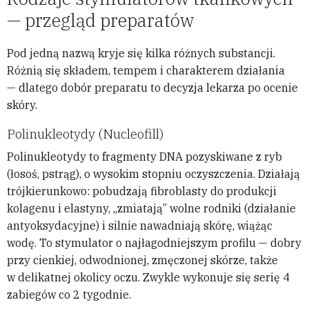
— przegląd preparatów
Pod jedną nazwą kryje się kilka różnych substancji.
Różnią się składem, tempem i charakterem działania
— dlatego dobór preparatu to decyzja lekarza po ocenie
skóry.
Polinukleotydy (Nucleofill)
Polinukleotydy to fragmenty DNA pozyskiwane z ryb
(łosoś, pstrąg), o wysokim stopniu oczyszczenia. Działają
trójkierunkowo: pobudzają fibroblasty do produkcji
kolagenu i elastyny, „zmiatają” wolne rodniki (działanie
antyoksydacyjne) i silnie nawadniają skórę, wiążąc
wodę. To stymulator o najłagodniejszym profilu — dobry
przy cienkiej, odwodnionej, zmęczonej skórze, także
w delikatnej okolicy oczu. Zwykle wykonuje się serię 4
zabiegów co 2 tygodnie.