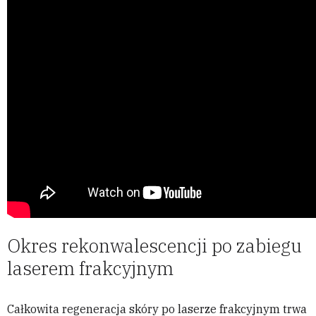
Okres rekonwalescencji po zabiegu
laserem frakcyjnym
Całkowita regeneracja skóry po laserze frakcyjnym trwa