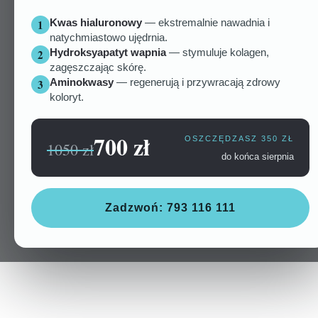
Kwas hialuronowy
— ekstremalnie nawadnia i
1
natychmiastowo ujędrnia.
Hydroksyapatyt wapnia
— stymuluje kolagen,
2
zagęszczając skórę.
Aminokwasy
— regenerują i przywracają zdrowy
3
koloryt.
700 zł
OSZCZĘDZASZ 350 ZŁ
1050 zł
do końca sierpnia
Zadzwoń: 793 116 111