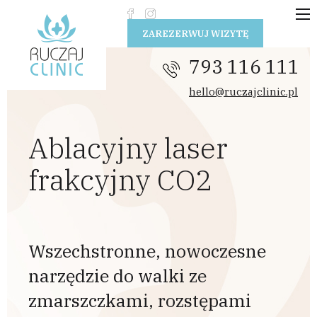
Przejdź do treści
ZAREZERWUJ WIZYTĘ
793 116 111
hello@ruczajclinic.pl
Ablacyjny laser
frakcyjny CO2
Wszechstronne, nowoczesne
narzędzie do walki ze
zmarszczkami, rozstępami