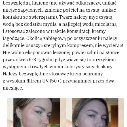
bezwzględną higienę (nie używać odkurzaczy, unikać
miejsc zapylonych, zmienić pościel na czystą, unikać
kontaktu ze zwierzętami). Twarz należy myć czystą
wodą bez dodatku mydła, a najlepiej wodą micelarną
i stosować zalecone w trakcie konsultacji kremy
łagodzące. Okolicę zabiegową po oczyszczeniu należy
delikatnie osuszyć sterylnym kompresem, nie wycierać!
Nie wolno eksponować leczonej powierzchni na słońce
przez okres 6-8 tygodni gdyż wiąże się to z ryzykiem
wystąpienia trwałych zmian kolorystycznych skóry.
Należy bezwzględnie stosować krem ochronny
z wysokim filtrem UV (50+) przynajmniej przez dwa
miesiące.