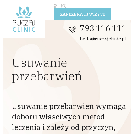
Przejdź do treści
ZAREZERWUJ WIZYTĘ
793 116 111
hello@ruczajclinic.pl
Usuwanie
przebarwień
Usuwanie przebarwień wymaga
doboru właściwych metod
leczenia i zależy od przyczyn,