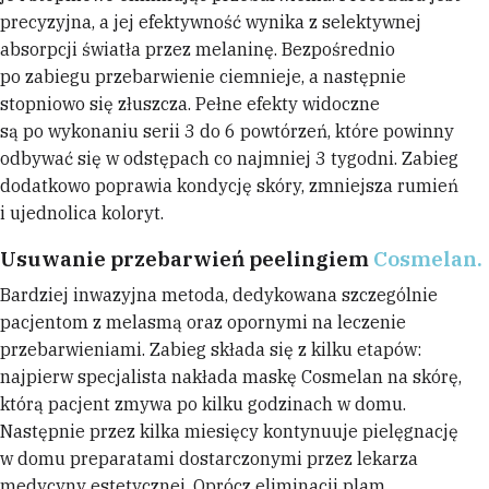
precyzyjna, a jej efektywność wynika z selektywnej
absorpcji światła przez melaninę. Bezpośrednio
po zabiegu przebarwienie ciemnieje, a następnie
stopniowo się złuszcza. Pełne efekty widoczne
są po wykonaniu serii 3 do 6 powtórzeń, które powinny
odbywać się w odstępach co najmniej 3 tygodni. Zabieg
dodatkowo poprawia kondycję skóry, zmniejsza rumień
i ujednolica koloryt.
Usuwanie przebarwień peelingiem
Cosmelan.
Bardziej inwazyjna metoda, dedykowana szczególnie
pacjentom z melasmą oraz opornymi na leczenie
przebarwieniami. Zabieg składa się z kilku etapów:
najpierw specjalista nakłada maskę Cosmelan na skórę,
którą pacjent zmywa po kilku godzinach w domu.
Następnie przez kilka miesięcy kontynuuje pielęgnację
w domu preparatami dostarczonymi przez lekarza
medycyny estetycznej. Oprócz eliminacji plam