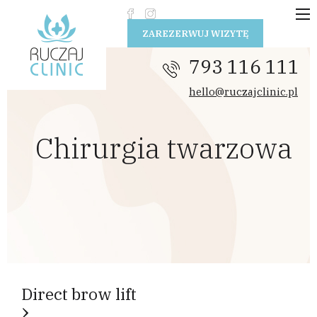
Przejdź do treści
ZAREZERWUJ WIZYTĘ
793 116 111
hello@ruczajclinic.pl
Chirurgia twarzowa
Direct brow lift