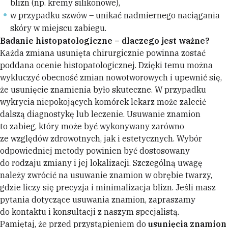
blizn (np. kremy silikonowe),
w przypadku szwów – unikać nadmiernego naciągania
skóry w miejscu zabiegu.
Badanie histopatologiczne – dlaczego jest ważne?
Każda zmiana usunięta chirurgicznie powinna zostać
poddana ocenie histopatologicznej. Dzięki temu można
wykluczyć obecność zmian nowotworowych i upewnić się,
że usunięcie znamienia było skuteczne. W przypadku
wykrycia niepokojących komórek lekarz może zalecić
dalszą diagnostykę lub leczenie. Usuwanie znamion
to zabieg, który może być wykonywany zarówno
ze względów zdrowotnych, jak i estetycznych. Wybór
odpowiedniej metody powinien być dostosowany
do rodzaju zmiany i jej lokalizacji. Szczególną uwagę
należy zwrócić na usuwanie znamion w obrębie twarzy,
gdzie liczy się precyzja i minimalizacja blizn. Jeśli masz
pytania dotyczące usuwania znamion, zapraszamy
do kontaktu i konsultacji z naszym specjalistą.
Pamiętaj, że przed przystąpieniem do
usunięcia znamion