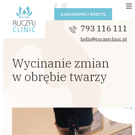
Przejdź do treści
ZAREZERWUJ WIZYTĘ
793 116 111
hello@ruczajclinic.pl
Wycinanie zmian
w obrębie twarzy