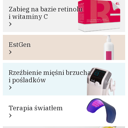
Zabieg na bazie retinolu
i witaminy C
EstGen
Rzeźbienie mięśni brzucha
i pośladków
Terapia światłem