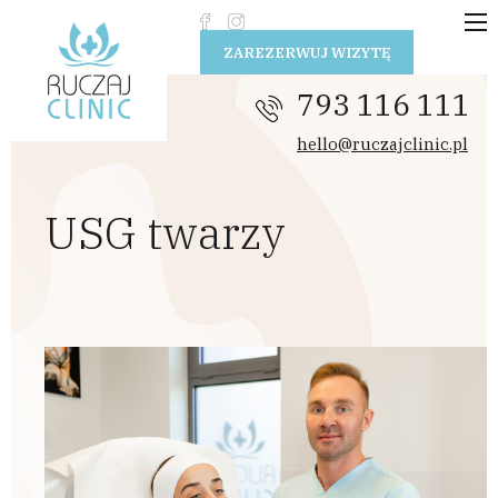
Przejdź do treści
ZAREZERWUJ WIZYTĘ
793 116 111
hello@ruczajclinic.pl
USG twarzy