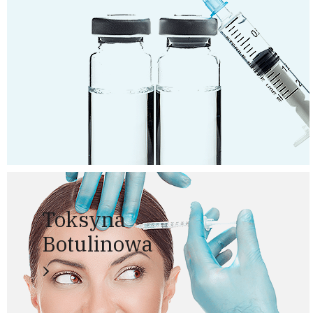
Toksyna
Botulinowa