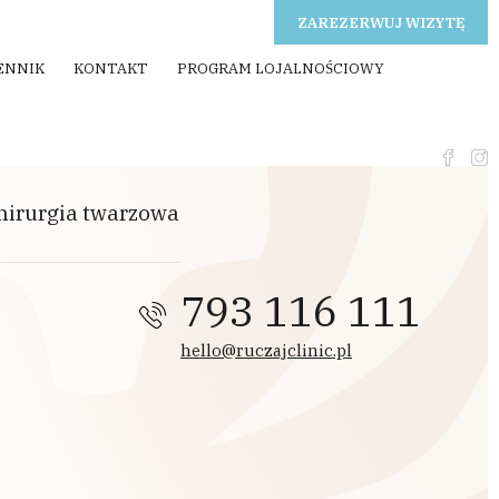
ZAREZERWUJ WIZYTĘ
ENNIK
KONTAKT
PROGRAM LOJALNOŚCIOWY
hirurgia twarzowa
793 116 111
hello@ruczajclinic.pl