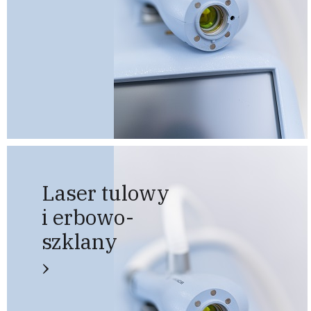
Laser tulowy
i erbowo-
szklany