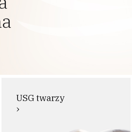
a
na
USG twarzy