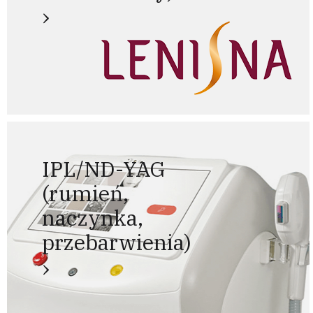
IPL/ND-YAG
(rumień,
naczynka,
przebarwienia)