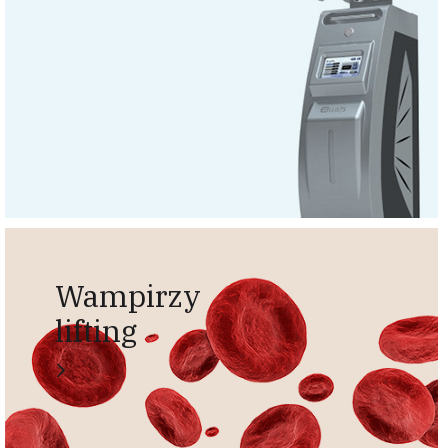
Wampirzy
lifting