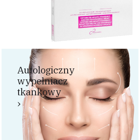
Autologiczny
wypełniacz
tkankowy