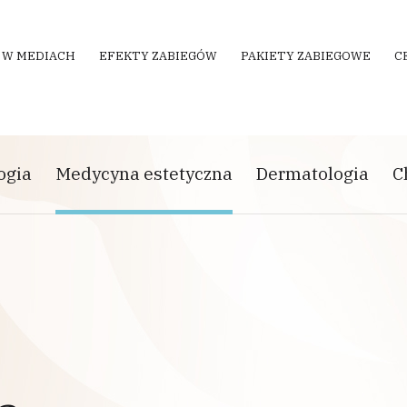
 W MEDIACH
EFEKTY ZABIEGÓW
PAKIETY ZABIEGOWE
C
ogia
Medycyna estetyczna
Dermatologia
C