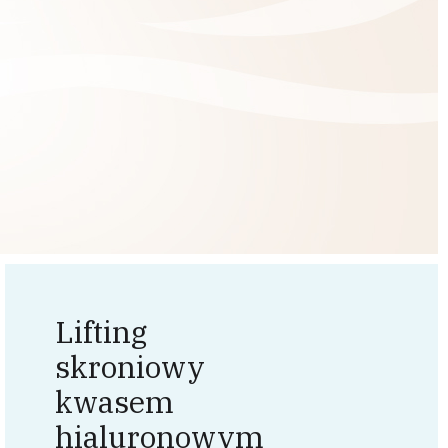
Lifting
skroniowy
kwasem
hialuronowym