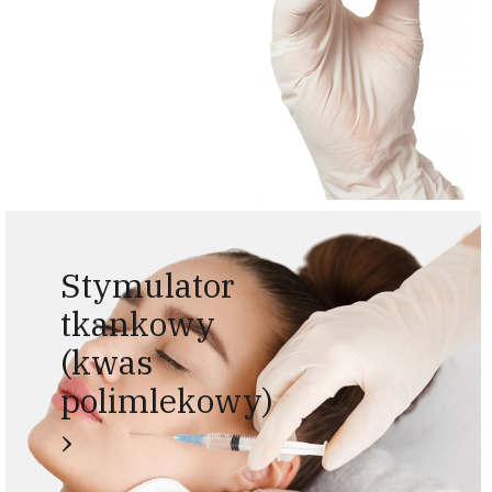
Stymulator
tkankowy
(kwas
polimlekowy)