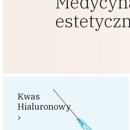
Medycyn
estetycz
Kwas
Hialuronowy