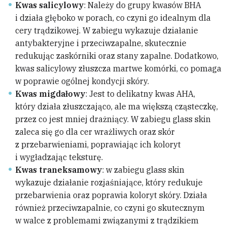
Kwas salicylowy
: Należy do grupy kwasów BHA
i działa głęboko w porach, co czyni go idealnym dla
cery trądzikowej. W zabiegu wykazuje działanie
antybakteryjne i przeciwzapalne, skutecznie
redukując zaskórniki oraz stany zapalne. Dodatkowo,
kwas salicylowy złuszcza martwe komórki, co pomaga
w poprawie ogólnej kondycji skóry.
Kwas migdałowy
: Jest to delikatny kwas AHA,
który działa złuszczająco, ale ma większą cząsteczkę,
przez co jest mniej drażniący. W zabiegu glass skin
zaleca się go dla cer wrażliwych oraz skór
z przebarwieniami, poprawiając ich koloryt
i wygładzając teksturę.
Kwas traneksamowy
: w zabiegu glass skin
wykazuje działanie rozjaśniające, który redukuje
przebarwienia oraz poprawia koloryt skóry. Działa
również przeciwzapalnie, co czyni go skutecznym
w walce z problemami związanymi z trądzikiem