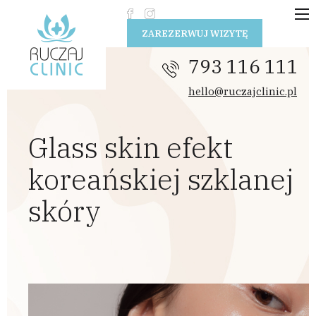
Przejdź do treści
ZAREZERWUJ WIZYTĘ
793 116 111
hello@ruczajclinic.pl
Glass skin efekt
koreańskiej szklanej
skóry