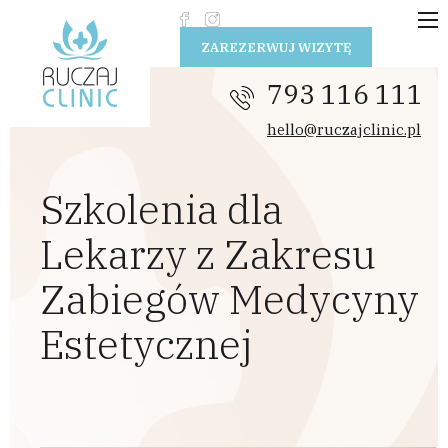
Przejdź do treści
ZAREZERWUJ WIZYTĘ
793 116 111
hello@ruczajclinic.pl
Szkolenia dla
Lekarzy z Zakresu
Zabiegów Medycyny
Estetycznej