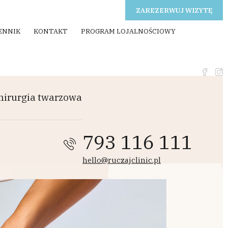
ZAREZERWUJ WIZYTĘ
ENNIK
KONTAKT
PROGRAM LOJALNOŚCIOWY
hirurgia twarzowa
793 116 111
hello@ruczajclinic.pl