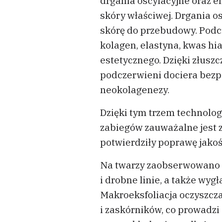
drgania oscylacyjne oraz e
skóry właściwej. Drgania o
skórę do przebudowy. Podcz
kolagen, elastyna, kwas h
estetycznego. Dzięki złusz
podczerwieni dociera bezp
neokolagenezy.
Dzięki tym trzem technolo
zabiegów zauważalne jest z
potwierdziły poprawę jakoś
Na twarzy zaobserwowano ł
i drobne linie, a także wyg
Makroeksfoliacja oczyszcz
i zaskórników, co prowadzi