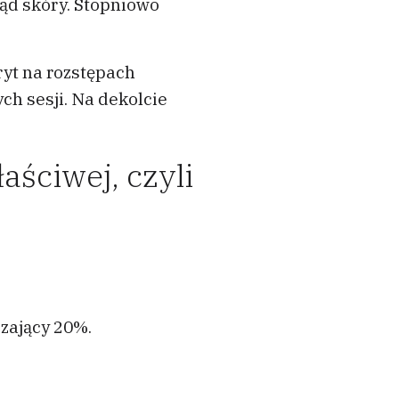
ląd skóry. Stopniowo
ryt na rozstępach
ch sesji. Na dekolcie
aściwej, czyli
zający 20%.