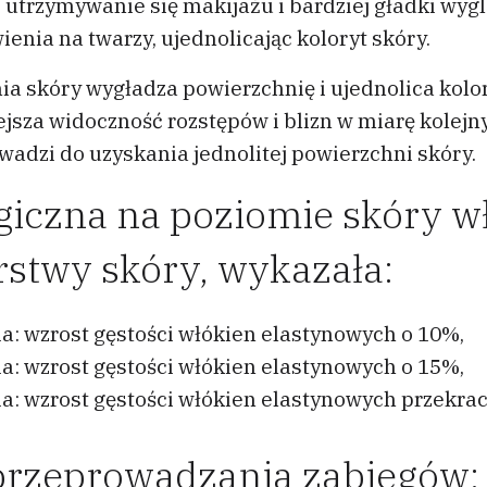
e utrzymywanie się makijażu i bardziej gładki wyg
enia na twarzy, ujednolicając koloryt skóry.
a skóry wygładza powierzchnię i ujednolica kolo
jsza widoczność rozstępów i blizn w miarę kolejny
owadzi do uzyskania jednolitej powierzchni skóry.
giczna na poziomie skóry wł
rstwy skóry, wykazała:
a: wzrost gęstości włókien elastynowych o 10%,
a: wzrost gęstości włókien elastynowych o 15%,
a: wzrost gęstości włókien elastynowych przekrac
 przeprowadzania zabiegów: