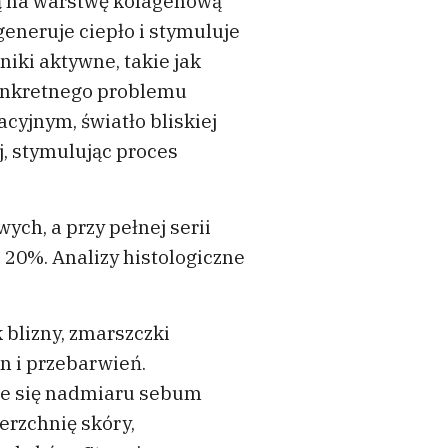
ają na warstwę kolagenową
eneruje ciepło i stymuluje
iki aktywne, takie jak
konkretnego problemu
cyjnym, światło bliskiej
, stymulując proces
ch, a przy pełnej serii
 20%. Analizy histologiczne
blizny, zmarszczki
zn i przebarwień.
cie się nadmiaru sebum
erzchnię skóry,