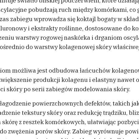
mituje światło bliskiej podczerwieni, które dział
scylacyjne pobudzają ruch między komórkami, co g
as zabiegu wprowadza się koktajl bogaty w składn
ialuronowy i ekstrakty roślinne, dostosowane do 
czeniu warstwy rogowej naskórka i drganiom oscyla
ośrednio do warstwy kolagenowej skóry właściwej
giom możliwa jest odbudowa łańcuchów kolagenowy
większenie produkcji kolagenu i elastyny nawet o
ci skóry po serii zabiegów modelowania skóry.
agodzenie powierzchownych defektów, takich jak 
ładzenie tekstury skóry oraz redukcję trądziku, bli
a skórę z resztek komórkowych, ułatwiając pozby
 do zwężenia porów skóry. Zabieg wyrównuje powi