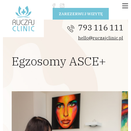
Przejdź do treści
ZAREZERWUJ WIZYTĘ
793 116 111
hello@ruczajclinic.pl
Egzosomy ASCE+