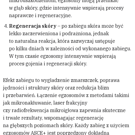
mikrouszkodzeniom, egzosomy mogą przenikać
w głąb skóry, gdzie intensywnie wspierają procesy
naprawcze i regeneracyjne.
Regeneracja skóry
– po zabiegu skóra może być
lekko zaczerwieniona i podrażniona, jednak
to naturalna reakcja, która zazwyczaj ustępuje
po kilku dniach w zależności od wykonanego zabiegu.
W tym czasie egzosomy intensywnie wspierają
proces gojenia i regeneracji skóry.
Efekt zabiegu to wygładzenie zmarszczek, poprawa
jędrności i struktury skóry oraz redukcja blizn
i przebarwień. Łączenie egzosomów z metodami takimi
jak mikronakłuwanie, laser frakcyjny
czy radiofrekwencja mikroigłowa zapewnia skuteczne
i trwałe rezultaty, wspomagając regenerację
na głębszych poziomach skóry. Każdy zabieg z użyciem
egzosomów ASCE+ jest poprzedzony dokładną