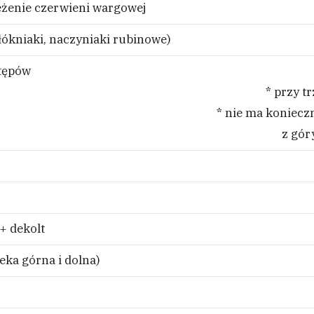
ieżenie czerwieni wargowej
ókniaki, naczyniaki rubinowe)
stępów
* przy t
* nie ma koniecz
z gór
 + dekolt
eka górna i dolna)