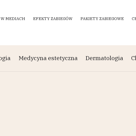
 W MEDIACH
EFEKTY ZABIEGÓW
PAKIETY ZABIEGOWE
C
ogia
Medycyna estetyczna
Dermatologia
C