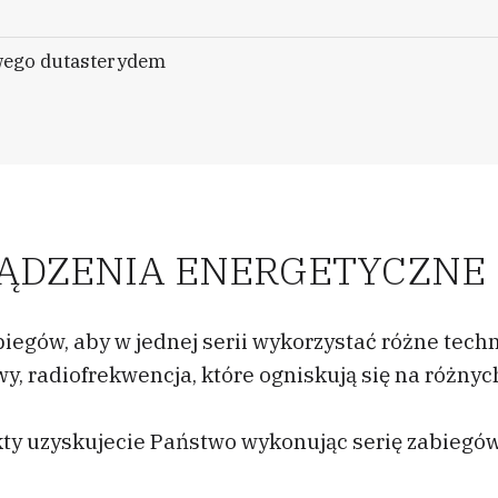
wego dutasterydem
ZĄDZENIA ENERGETYCZNE
biegów, aby w jednej serii wykorzystać różne tech
lowy, radiofrekwencja, które ogniskują się na różn
kty uzyskujecie Państwo wykonując serię zabiegów