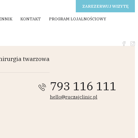
ZAREZERWUJ WIZYTĘ
ENNIK
KONTAKT
PROGRAM LOJALNOŚCIOWY
hirurgia twarzowa
793 116 111
hello@ruczajclinic.pl