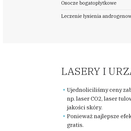
Osocze bogatopłytkowe
Leczenie łysienia androgeno
LASERY I UR
Ujednoliciliśmy ceny za
np. laser CO2, laser tu
jakości skóry.
Ponieważ najlepsze efe
gratis.