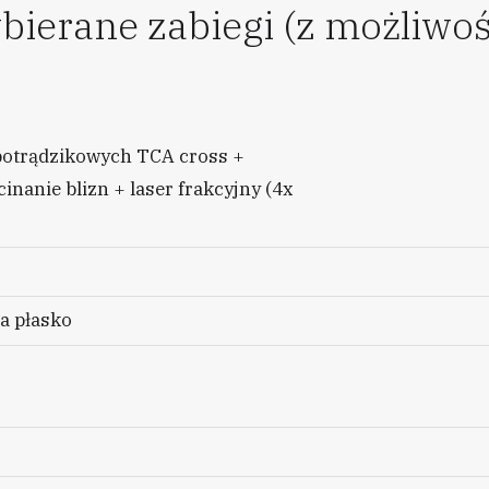
bierane zabiegi (z możliwoś
potrądzikowych TCA cross +
nanie blizn + laser frakcyjny (4x
a płasko