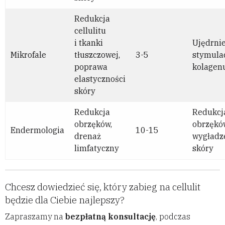
Redukcja
cellulitu
i tkanki
Ujędrnie
Mikrofale
tłuszczowej,
3-5
stymula
poprawa
kolagen
elastyczności
skóry
Redukcja
Redukcj
obrzęków,
obrzękó
Endermologia
10-15
drenaż
wygładz
limfatyczny
skóry
Chcesz dowiedzieć się, który zabieg na cellulit
będzie dla Ciebie najlepszy?
Zapraszamy na
bezpłatną konsultację
, podczas