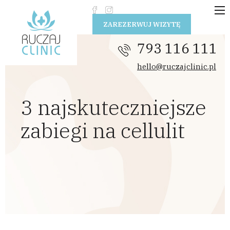
Przejdź do treści
ZAREZERWUJ WIZYTĘ
793 116 111
hello@ruczajclinic.pl
3 najskuteczniejsze
zabiegi na cellulit