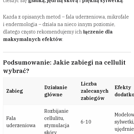
cieszyć się
gładką, jędrną skórą
i
piękną sylwetką
.
Każda z opisanych metod – fala uderzeniowa, mikrofale
i endermologia – działa na nieco innym poziomie,
dlatego często rekomendujemy ich
łączenie dla
maksymalnych efektów
.
Podsumowanie: Jakie zabiegi na cellulit
wybrać?
Liczba
Działanie
Efekty
Zabieg
zalecanych
główne
dodatk
zabiegów
Rozbijanie
Modelow
Fala
cellulitu,
6-10
sylwetki
uderzeniowa
stymulacja
ujędrnie
skóry