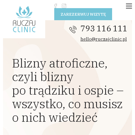
Przejdź do treści
ZAREZERWUJ WIZYTĘ
793 116 111
hello@ruczajclinic.pl
Blizny atroficzne,
czyli blizny
po trądziku i ospie –
wszystko, co musisz
o nich wiedzieć