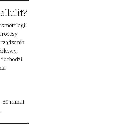
llulit?
osmetologii
 procesy
urządzenia
órkowy,
 dochodzi
nia
0–30 minut
.