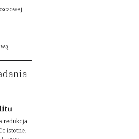
szczowej,
ową.
badania
litu
a redukcja
o istotne,