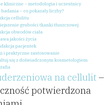
e kliniczne – metodologia i uczestnicy
 badania – co pokazały liczby?
kcja cellulitu
ejszenie grubości tkanki tłuszczowej
kcja obwodów ciała
awa jakości życia
sfakcja pacjentek
i i praktyczne zastosowanie
ltuj się z doświadczonym kosmetologiem
rafia
uderzeniowa na cellulit
–
eczność potwierdzona
niami