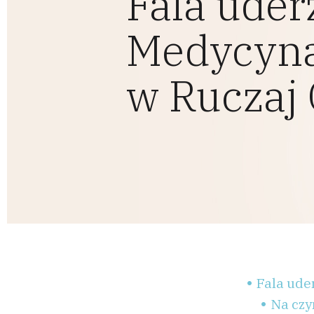
Fala uder
Medycyna
w Ruczaj 
Fala ude
Na czy