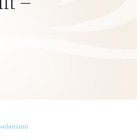
it –
 badaniami