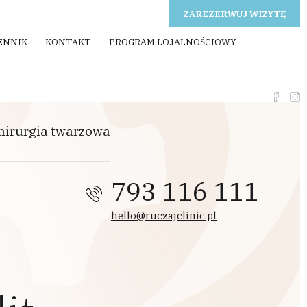
ZAREZERWUJ WIZYTĘ
ENNIK
KONTAKT
PROGRAM LOJALNOŚCIOWY
hirurgia twarzowa
793 116 111
hello@ruczajclinic.pl