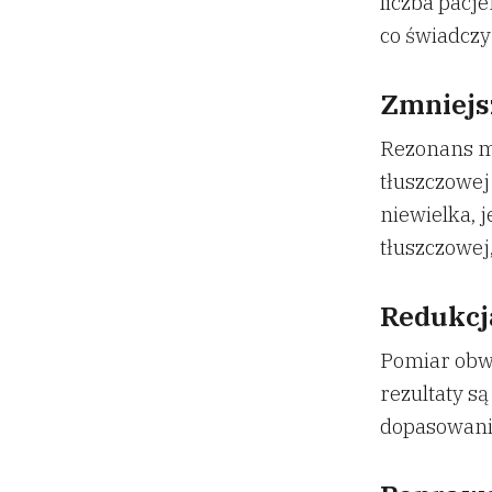
liczba pacje
co świadczy
Zmniejs
Rezonans m
tłuszczowej
niewielka, 
tłuszczowej
Redukcj
Pomiar obwo
rezultaty s
dopasowanie