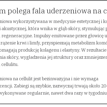
m polega fala uderzeniowa na ce
niowa wykorzystywana w medycynie estetycznej i k
li akustycznej, która wnika w głąb skóry, stymulując
 regeneracyjne. Impulsy emitowane przez głowicę 
rążenie krwi i limfy, przyspieszają metabolizm kom
omagają produkcję kolagenu i elastyny. W rezultacie
nia skóry, wygładzenia jej struktury oraz zmniejsze
cellulitu.
niowa na cellulit jest bezinwazyjna i nie wymaga
encji. Zabiegi są szybkie, zazwyczaj trwają około 2
wykonywane regularnie, nawet dwa razy w tygodniu