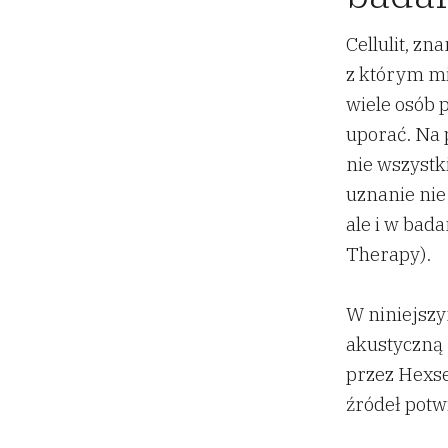
Cellulit, z
z którym mie
wiele osób p
uporać. Na 
nie wszystki
uznanie nie
ale i w bad
Therapy).
W niniejszy
akustyczną 
przez Hexse
źródeł potw