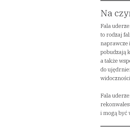
Na czy
Fala uderze
to rodzaj fa
naprawcze i
pobudzają k
a także wsp
do ujędrnie
widoczności 
Fala uderze
rekonwalesc
i mogą być 