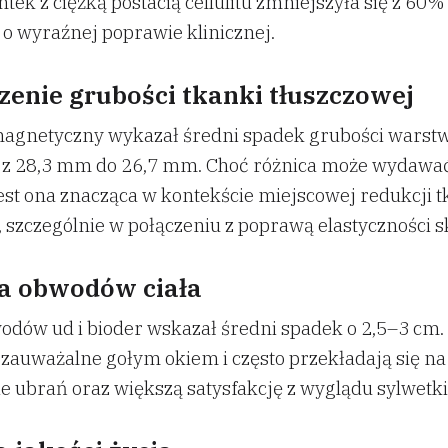
ntek z ciężką postacią cellulitu zmniejszyła się z 60
 o wyraźnej poprawie klinicznej.
zenie grubości tkanki tłuszczowej
agnetyczny wykazał średni spadek grubości warst
 z 28,3 mm do 26,7 mm. Choć różnica może wydawać
jest ona znacząca w kontekście miejscowej redukcji t
, szczególnie w połączeniu z poprawą elastyczności s
a obwodów ciała
dów ud i bioder wskazał średni spadek o 2,5–3 cm.
ą zauważalne gołym okiem i często przekładają się na
 ubrań oraz większą satysfakcję z wyglądu sylwetki