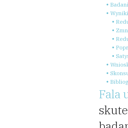
Badani
Wyniki
Redu
Zmni
Redu
Popr
Saty
Wniosk
Skonsu
Bibliog
Fala 
skut
bada