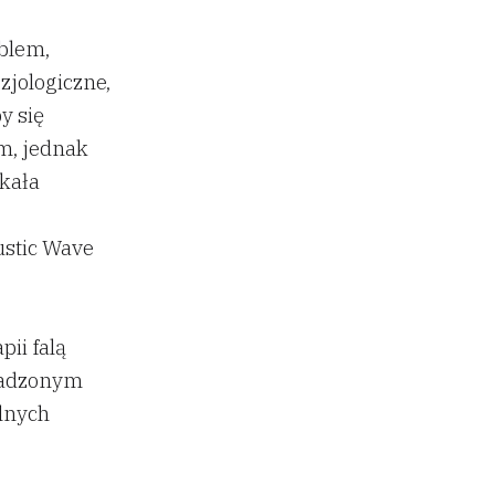
oblem,
zjologiczne,
y się
em, jednak
skała
ustic Wave
ii falą
owadzonym
lnych