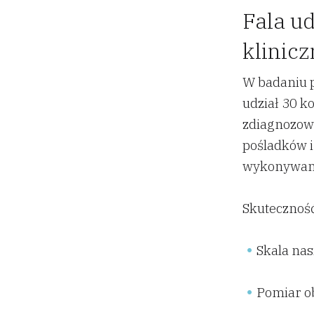
Fala ud
klinicz
W badaniu 
udział 30 ko
zdiagnozow
pośladków i
wykonywanyc
Skuteczność
Skala nasi
Pomiar o