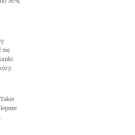
% do 38%,
wy
 się
kanki
kóry.
 Takie
 lepsze
.