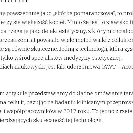
nany powszechnie jako „skórka pomarańczowa”, to pr
rzy się większość kobiet. Mimo że jest to zjawisko fi
ostrzega je jako defekt estetyczny, z którym chciałob
przestrzeni lat powstało wiele metod walki z cellulit
e są równie skuteczne. Jedną z technologii, która zy
 tylko wśród specjalistów medycyny estetycznej,
aniach naukowych, jest fala uderzeniowa (AWT – Aco
m artykule przedstawiamy dokładne omówienie terap
na cellulit, bazując na badaniu klinicznym przepr
l i współpracowników w 2017 roku. To jedno z rzete
ierdzających skuteczność tej technologii.