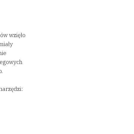
ów wzięło
 miały
nie
biegowych
.
narzędzi: