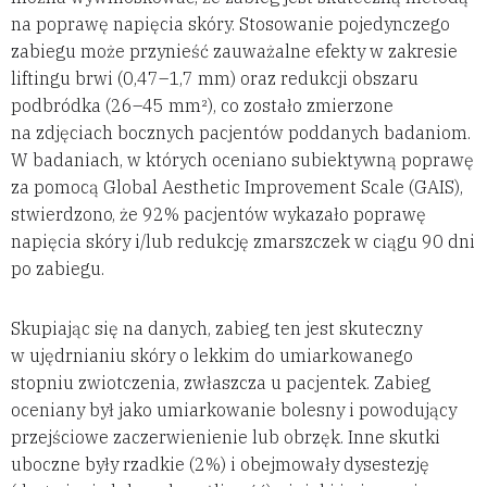
na poprawę napięcia skóry. Stosowanie pojedynczego
zabiegu może przynieść zauważalne efekty w zakresie
liftingu brwi (0,47–1,7 mm) oraz redukcji obszaru
podbródka (26–45 mm²), co zostało zmierzone
na zdjęciach bocznych pacjentów poddanych badaniom.
W badaniach, w których oceniano subiektywną poprawę
za pomocą Global Aesthetic Improvement Scale (GAIS),
stwierdzono, że 92% pacjentów wykazało poprawę
napięcia skóry i/lub redukcję zmarszczek w ciągu 90 dni
po zabiegu.
Skupiając się na danych, zabieg ten jest skuteczny
w ujędrnianiu skóry o lekkim do umiarkowanego
stopniu zwiotczenia, zwłaszcza u pacjentek. Zabieg
oceniany był jako umiarkowanie bolesny i powodujący
przejściowe zaczerwienienie lub obrzęk. Inne skutki
uboczne były rzadkie (2%) i obejmowały dysestezję