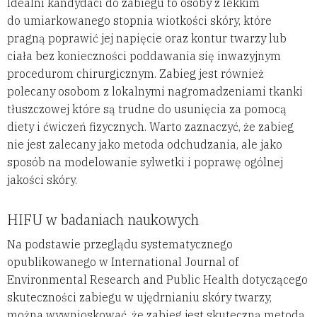
Idealni kandydaci do zabiegu to osoby z lekkim
do umiarkowanego stopnia wiotkości skóry, które
pragną poprawić jej napięcie oraz kontur twarzy lub
ciała bez konieczności poddawania się inwazyjnym
procedurom chirurgicznym. Zabieg jest również
polecany osobom z lokalnymi nagromadzeniami tkanki
tłuszczowej które są trudne do usunięcia za pomocą
diety i ćwiczeń fizycznych. Warto zaznaczyć, że zabieg
nie jest zalecany jako metoda odchudzania, ale jako
sposób na modelowanie sylwetki i poprawę ogólnej
jakości skóry.
HIFU w badaniach naukowych
Na podstawie przeglądu systematycznego
opublikowanego w International Journal of
Environmental Research and Public Health dotyczącego
skuteczności zabiegu w ujędrnianiu skóry twarzy,
można wywnioskować, że zabieg jest skuteczną metodą