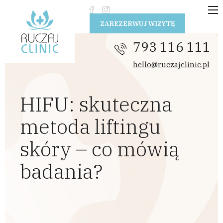
Przejdź do treści
ZAREZERWUJ WIZYTĘ
793 116 111
hello@ruczajclinic.pl
HIFU: skuteczna
metoda liftingu
skóry – co mówią
badania?