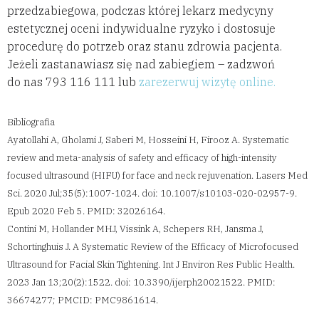
przedzabiegowa, podczas której lekarz medycyny
estetycznej oceni indywidualne ryzyko i dostosuje
procedurę do potrzeb oraz stanu zdrowia pacjenta.
Jeżeli zastanawiasz się nad zabiegiem – zadzwoń
do nas 793 116 111 lub
zarezerwuj wizytę online.
Bibliografia
Ayatollahi A, Gholami J, Saberi M, Hosseini H, Firooz A. Systematic
review and meta-analysis of safety and efficacy of high-intensity
focused ultrasound (HIFU) for face and neck rejuvenation. Lasers Med
Sci. 2020 Jul;35(5):1007-1024. doi: 10.1007/s10103-020-02957-9.
Epub 2020 Feb 5. PMID: 32026164.
Contini M, Hollander MHJ, Vissink A, Schepers RH, Jansma J,
Schortinghuis J. A Systematic Review of the Efficacy of Microfocused
Ultrasound for Facial Skin Tightening. Int J Environ Res Public Health.
2023 Jan 13;20(2):1522. doi: 10.3390/ijerph20021522. PMID:
36674277; PMCID: PMC9861614.