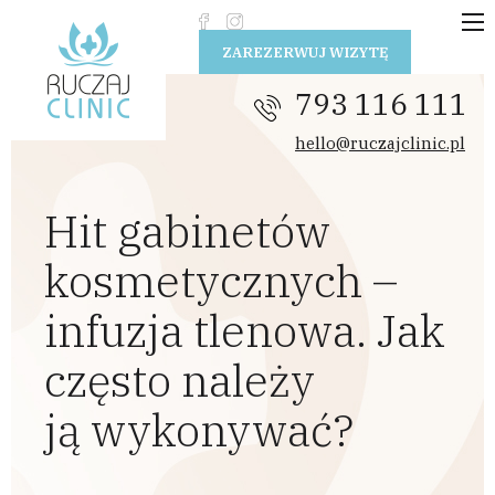
Przejdź do treści
ZAREZERWUJ WIZYTĘ
793 116 111
hello@ruczajclinic.pl
Hit gabinetów
kosmetycznych –
infuzja tlenowa. Jak
często należy
ją wykonywać?