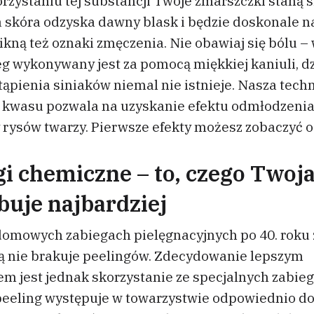
rzystaniu tej substancji Twoje zmarszczki staną s
a skóra odzyska dawny blask i będzie doskonale n
ikną też oznaki zmęczenia. Nie obawiaj się bólu –
ieg wykonywany jest za pomocą miękkiej kaniuli, d
ąpienia siniaków niemal nie istnieje. Nasza tech
kwasu pozwala na uzyskanie efektu odmłodzeni
 rysów twarzy. Pierwsze efekty możesz zobaczyć o
gi chemiczne – to, czego Twoj
buje najbardziej
omowych zabiegach pielęgnacyjnych po 40. roku 
ą nie brakuje peelingów. Zdecydowanie lepszym
em jest jednak skorzystanie ze specjalnych zabie
peeling występuje w towarzystwie odpowiednio d