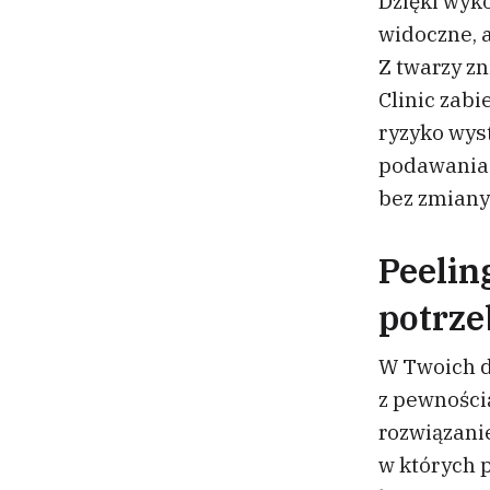
Dzięki wyko
widoczne, 
Z twarzy zn
Clinic zab
ryzyko wyst
podawania 
bez zmiany
Peelin
potrze
W Twoich d
z pewności
rozwiązani
w których 