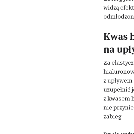
widzą efekt
odmłodzoną 
Kwas 
na upł
Za elastyc
hialuronow
z upływem 
uzupełnić 
z kwasem h
nie przynie
zabieg.