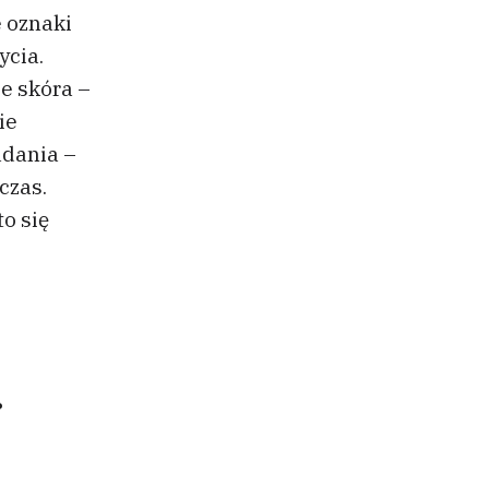
e oznaki
ycia.
że skóra –
ie
adania –
czas.
o się
.