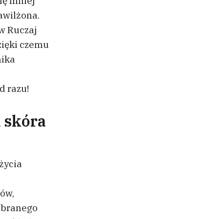
ię mniej
awilżona.
 w Ruczaj
zięki czemu
nika
a
d razu!
a skóra
życia
gów,
obranego