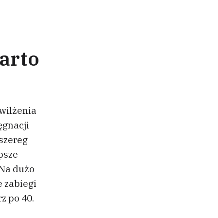
warto
awilżenia
ęgnacji
 szereg
epsze
 Na dużo
e zabiegi
z po 40.