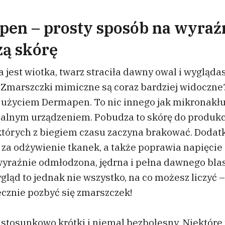
en – prosty sposób na wyraź
ą skórę
 jest wiotka, twarz straciła dawny owal i wyglądas
Zmarszczki mimiczne są coraz bardziej widoczne
z użyciem Dermapen. To nic innego jak mikronakł
jalnym urządzeniem. Pobudza to skórę do produkc
, których z biegiem czasu zaczyna brakować. Doda
za odżywienie tkanek, a także poprawia napięcie 
 wyraźnie odmłodzona, jędrna i pełna dawnego bla
gląd to jednak nie wszystko, na co możesz liczyć 
ecznie pozbyć się zmarszczek!
 stosunkowo krótki i niemal bezbolesny. Niektóre