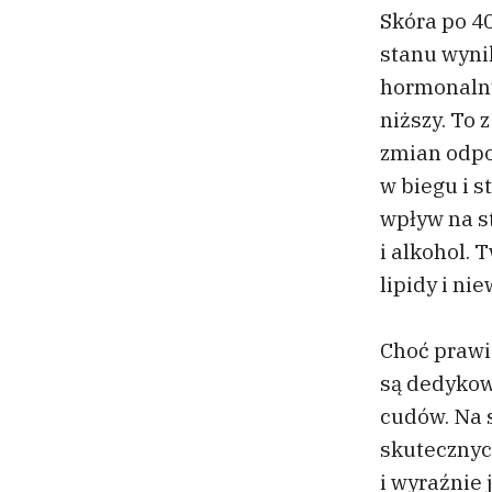
Skóra po 40
stanu wyni
hormonalnyc
niższy. To 
zmian odpow
w biegu i s
wpływ na st
i alkohol. 
lipidy i ni
Choć prawi
są dedykow
cudów. Na 
skutecznyc
i wyraźnie 