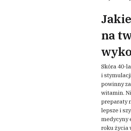
Jakie
na tw
wyko
Skóra 40-l
i stymulac
powinny za
witamin. Ni
preparaty n
lepsze i sz
medycyny es
roku życia