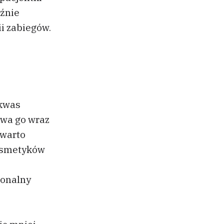
aźnie
ii zabiegów.
 kwas
ywa go wraz
 warto
kosmetyków
jonalny