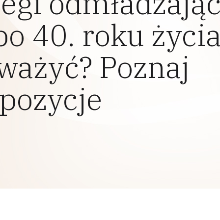
iegi odmładzają
po 40. roku życi
ważyć? Poznaj
pozycje