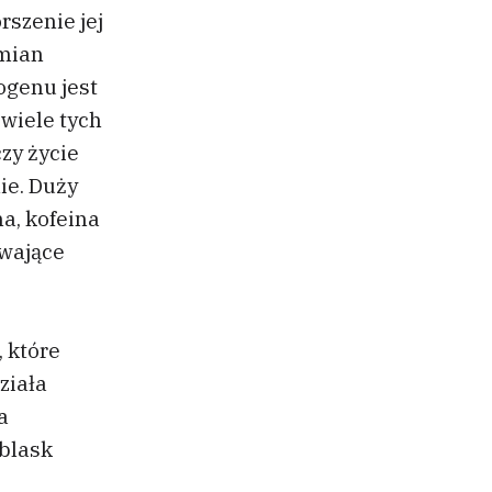
rszenie jej
zmian
ogenu jest
 wiele tych
zy życie
ie. Duży
na, kofeina
ywające
 które
ziała
a
blask