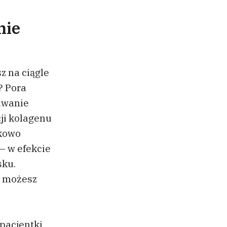
nie
z na ciągle
? Pora
uwanie
ji kolagenu
tkowo
– w efekcie
sku.
– możesz
 pacjentki