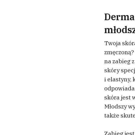
Dermap
młodsz
Twoja skóra
zmęczoną? 
na zabieg 
skóry spec
i elastyny
odpowiada 
skóra jest
Młodszy wy
także skut
Zabieg jest