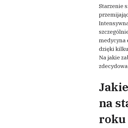
Starzenie 
przemijając
Intensywna 
szczególnie
medycyna e
dzięki kil
Na jakie za
zdecydować?
Jaki
na st
roku 