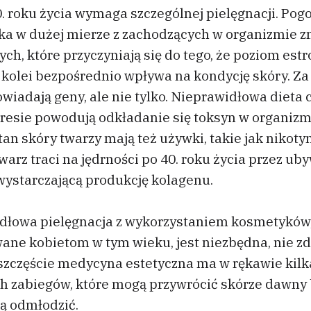
. roku życia wymaga szczególnej pielęgnacji. Pogo
ka w dużej mierze z zachodzących w organizmie 
h, które przyczyniają się do tego, że poziom estr
z kolei bezpośrednio wpływa na kondycję skóry. Za
iadają geny, ale nie tylko. Nieprawidłowa dieta c
tresie powodują odkładanie się toksyn w organizm
an skóry twarzy mają też używki, takie jak nikoty
Twarz traci na jędrności po 40. roku życia przez ub
ewystarczającą produkcję kolagenu.
dłowa pielęgnacja z wykorzystaniem kosmetyków,
ane kobietom w tym wieku, jest niezbędna, nie zd
szczęście medycyna estetyczna ma w rękawie kilk
h zabiegów, które mogą przywrócić skórze dawny 
ją odmłodzić.