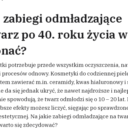
 zabiegi odmładzające
arz po 40. roku życia 
nać?
atki potrzebuje przede wszystkim oczyszczenia, n
ji procesów odnowy. Kosmetyki do codziennej piel
tem zawierać m.in. ceramidy, kwas hialuronowy i
e da się jednak ukryć, że nawet najdroższe i najl
ie spowodują, że twarz odmłodzi się o 10 – 20 lat.
ybsze efekty możesz liczyć, sięgając po sprawdzon
tetycznej. Na jakie zabiegi odmładzające na twar
 warto się zdecydować?