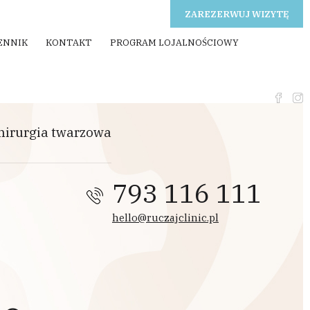
ZAREZERWUJ WIZYTĘ
ENNIK
KONTAKT
PROGRAM LOJALNOŚCIOWY
hirurgia twarzowa
793 116 111
hello@ruczajclinic.pl