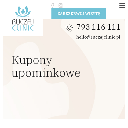
Przejdź do treści
ZAREZERWUJ WIZYTĘ
793 116 111
hello@ruczajclinic.pl
Kupony
upominkowe