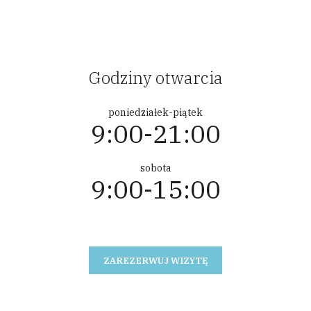
The
options
may
be chosen
Godziny otwarcia
on the
product
poniedziałek-piątek
page
9:00-21:00
sobota
9:00-15:00
ZAREZERWUJ WIZYTĘ