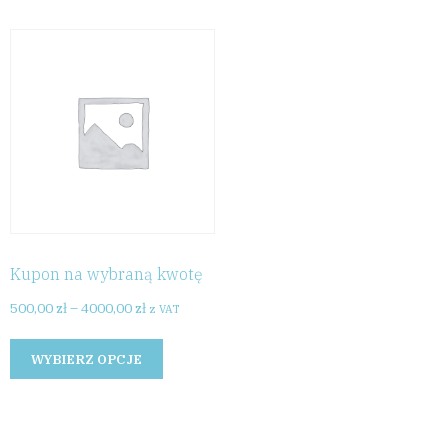
Kupon na wybraną kwotę
500,00
zł
–
4000,00
zł
z VAT
This
WYBIERZ OPCJE
product
has
multiple
variants.