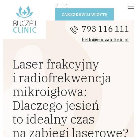
Przejdź do treści
ZAREZERWUJ WIZYTĘ
793 116 111
hello@ruczajclinic.pl
Laser frakcyjny
i radiofrekwencja
mikroigłowa:
Dlaczego jesień
to idealny czas
na zabiegi laserowe?