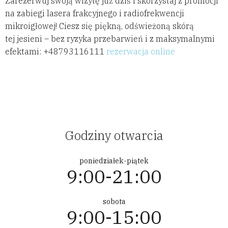
Zarezerwuj swoją wizytę już dziś i skorzystaj z promocji
na zabiegi lasera frakcyjnego i radiofrekwencji
mikroigłowej! Ciesz się piękną, odświeżoną skórą
tej jesieni – bez ryzyka przebarwień i z maksymalnymi
efektami: +48793116111
rezerwacja online
Godziny otwarcia
poniedziałek-piątek
9:00-21:00
sobota
9:00-15:00