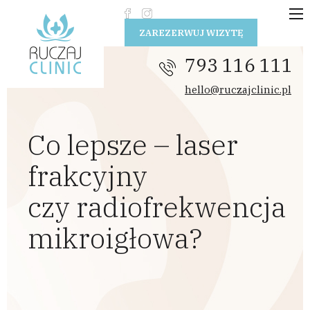
Przejdź do treści
ZAREZERWUJ WIZYTĘ
793 116 111
hello@ruczajclinic.pl
Co lepsze – laser
frakcyjny
czy radiofrekwencja
mikroigłowa?