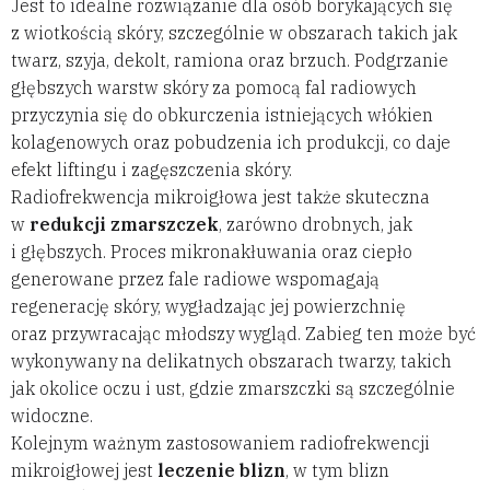
Jest to idealne rozwiązanie dla osób borykających się
z wiotkością skóry, szczególnie w obszarach takich jak
twarz, szyja, dekolt, ramiona oraz brzuch. Podgrzanie
głębszych warstw skóry za pomocą fal radiowych
przyczynia się do obkurczenia istniejących włókien
kolagenowych oraz pobudzenia ich produkcji, co daje
efekt liftingu i zagęszczenia skóry.
Radiofrekwencja mikroigłowa jest także skuteczna
w
redukcji zmarszczek
, zarówno drobnych, jak
i głębszych. Proces mikronakłuwania oraz ciepło
generowane przez fale radiowe wspomagają
regenerację skóry, wygładzając jej powierzchnię
oraz przywracając młodszy wygląd. Zabieg ten może być
wykonywany na delikatnych obszarach twarzy, takich
jak okolice oczu i ust, gdzie zmarszczki są szczególnie
widoczne.
Kolejnym ważnym zastosowaniem radiofrekwencji
mikroigłowej jest
leczenie blizn
, w tym blizn