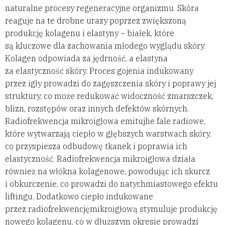
naturalne procesy regeneracyjne organizmu. Skóra
reaguje na te drobne urazy poprzez zwiększoną
produkcję kolagenu i elastyny – białek, które
są kluczowe dla zachowania młodego wyglądu skóry.
Kolagen odpowiada za jędrność, a elastyna
za elastyczność skóry. Proces gojenia indukowany
przez igły prowadzi do zagęszczenia skóry i poprawy jej
struktury, co może redukować widoczność zmarszczek,
blizn, rozstępów oraz innych defektów skórnych.
Radiofrekwencja mikroigłowa emitujhe fale radiowe,
które wytwarzają ciepło w głębszych warstwach skóry,
co przyspiesza odbudowę tkanek i poprawia ich
elastyczność. Radiofrekwencja mikroigłowa działa
również na włókna kolagenowe, powodując ich skurcz
i obkurczenie, co prowadzi do natychmiastowego efektu
liftingu. Dodatkowo ciepło indukowane
przez radiofrekwencjęmikroigłową stymuluje produkcję
nowego kolagenu, co w dłuższym okresie prowadzi