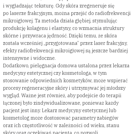
i wygładzając teksturę. Gdy skóra zregeneruje się
po laserze frakcyjnym, można przejść do radiofrekwencji
mikroigłowej. Ta metoda działa głębiej, stymulując
produkcję kolagenu i elastyny, co wzmacnia struktury
skórne i przywraca jędrność. Dzięki temu, że skóra
została wcześniej „przygotowana” przez laser frakcyjny,
efekty radiofrekwencji mikroigłowej są jeszcze bardziej
intensywne i widoczne.
Dodatkowo, pielęgnacja domowa ustalona przez lekarza
medycyny estetycznej czy kosmetologa, w tym
stosowanie odpowiednich kosmetyków, może wspierać
procesy regeneracyjne skóry i utrzymywać jej młodszy
wygląd. Ważne jest również, aby podejście do terapii
łączonej było zindywidualizowane, ponieważ każdy
pacjent jest inny. Lekarz medycyny estetycznej lub
kosmetolog może dostosować parametry zabiegów
oraz ich częstotliwość w zależności od wieku, stanu
skóry oraz oczekiwań pacjenta, co pozwoli