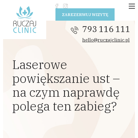
Przejdź do treści
ZAREZERWUJ WIZYTĘ
793 116 111
hello@ruczajclinic.pl
Laserowe
powiększanie ust –
na czym naprawdę
polega ten zabieg?