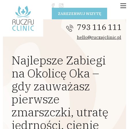
Przejdź do treści
ZAREZERWUJ WIZYTĘ
793 116 111
hello@ruczajclinic.pl
Najlepsze Zabiegi
na Okolicę Oka –
gdy zauważasz
pierwsze
zmarszczki, utratę
jędrności, cienie