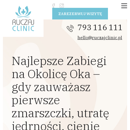
Przejdź do treści
ZAREZERWUJ WIZYTĘ
793 116 111
hello@ruczajclinic.pl
Najlepsze Zabiegi
na Okolicę Oka –
gdy zauważasz
pierwsze
zmarszczki, utratę
jędrności, cienie