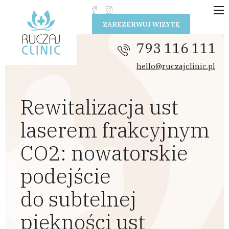
Przejdź do treści
ZAREZERWUJ WIZYTĘ
793 116 111
hello@ruczajclinic.pl
Rewitalizacja ust
laserem frakcyjnym
CO2: nowatorskie
podejście
do subtelnej
piękności ust