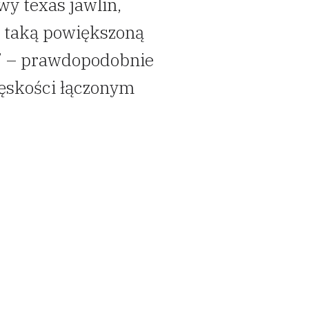
wy texas jawlin,
 taką powiększoną
” – prawdopodobnie
ęskości łączonym