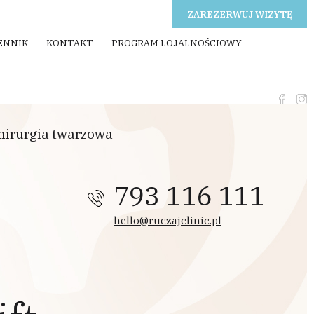
ZAREZERWUJ WIZYTĘ
ENNIK
KONTAKT
PROGRAM LOJALNOŚCIOWY
hirurgia twarzowa
793 116 111
hello@ruczajclinic.pl