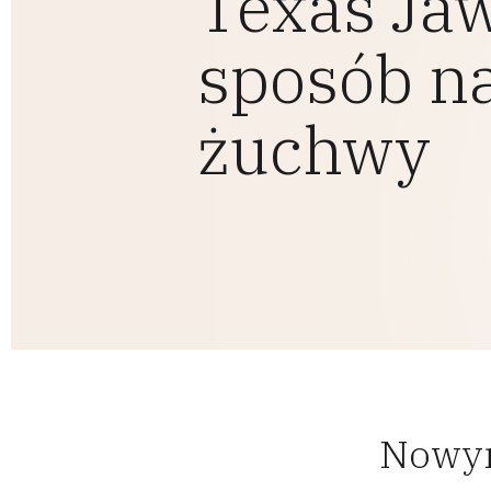
Texas Jawl
sposób na
żuchwy
Nowym