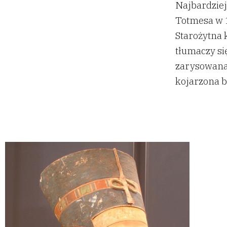
Najbardziej
Totmesa w 
Starożytna 
tłumaczy si
zarysowana 
kojarzona b