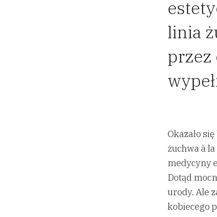
estet
linia 
przez
wypeł
Okazało si
żuchwa à la 
medycyny e
Dotąd mocno
urody. Ale 
kobiecego p