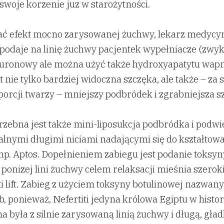
woje korzenie juz w starożytności.
ać efekt mocno zarysowanej żuchwy, lekarz medycy
 podaje na linię żuchwy pacjentek wypełniacze (zwykl
luronowy ale można użyć także hydroxyapatytu wapn
t nie tylko bardziej widoczna szczęka, ale także – za
orcji twarzy – mniejszy podbródek i zgrabniejsza sz
zebna jest także mini-liposukcja podbródka i podwi
alnymi długimi niciami nadającymi się do kształtow
p. Aptos. Dopełnieniem zabiegu jest podanie toksyn
 ponizej lini żuchwy celem relaksacji mieśnia szeroki
ti lift. Zabieg z użyciem toksyny botulinowej nazwany
, ponieważ, Nefertiti jedyna królowa Egiptu w histori
a była z silnie zarysowaną linią żuchwy i długą, gład