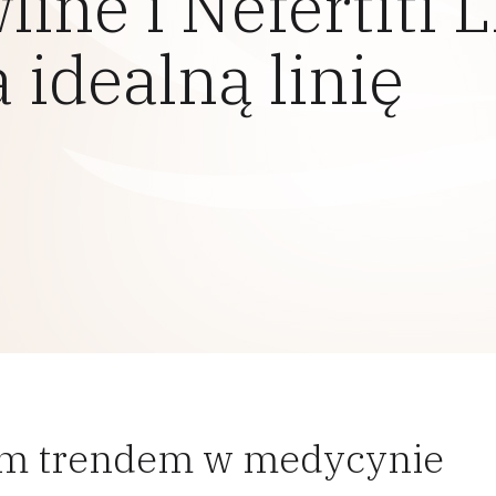
ine i Nefertiti Li
 idealną linię
 trendem w medycynie