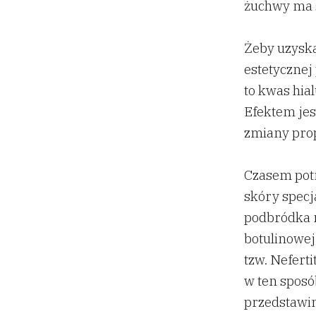
żuchwy ma s
Żeby uzysk
estetycznej
to kwas hia
Efektem jes
zmiany prop
Czasem potr
skóry specj
podbródka n
botulinowej
tzw. Neferti
w ten sposób
przedstawin