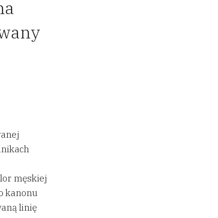
na
kiwany
wanej
linikach
lor męskiej
do kanonu
aną linię