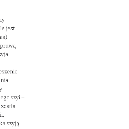
ny
e jest
ia).
 sprawą
yja.
eszenie
ania
y
ego szyi –
 zostła
i,
ka szyją.