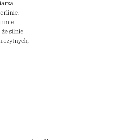
iarza
rlinie.
j imie
że silnie
arożytnych,