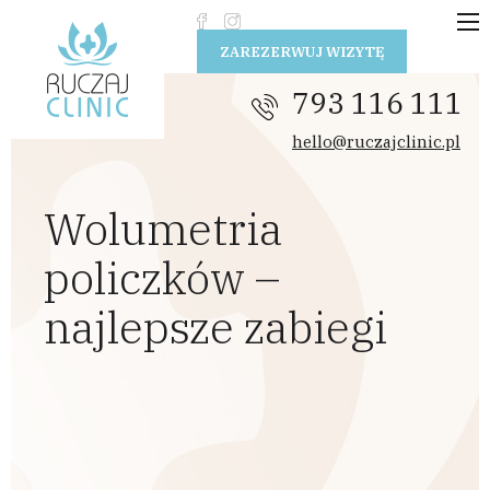
Przejdź do treści
ZAREZERWUJ WIZYTĘ
793 116 111
hello@ruczajclinic.pl
Wolumetria
policzków –
najlepsze zabiegi