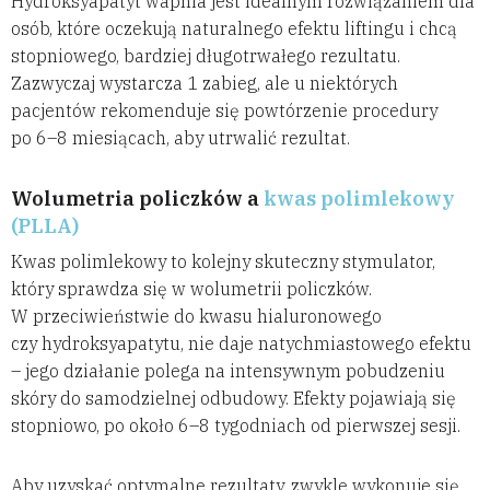
Hydroksyapatyt wapnia jest idealnym rozwiązaniem dla
osób, które oczekują naturalnego efektu liftingu i chcą
stopniowego, bardziej długotrwałego rezultatu.
Zazwyczaj wystarcza 1 zabieg, ale u niektórych
pacjentów rekomenduje się powtórzenie procedury
po 6–8 miesiącach, aby utrwalić rezultat.
Wolumetria policzków a
kwas polimlekowy
(PLLA)
Kwas polimlekowy to kolejny skuteczny stymulator,
który sprawdza się w wolumetrii policzków.
W przeciwieństwie do kwasu hialuronowego
czy hydroksyapatytu, nie daje natychmiastowego efektu
– jego działanie polega na intensywnym pobudzeniu
skóry do samodzielnej odbudowy. Efekty pojawiają się
stopniowo, po około 6–8 tygodniach od pierwszej sesji.
Aby uzyskać optymalne rezultaty, zwykle wykonuje się