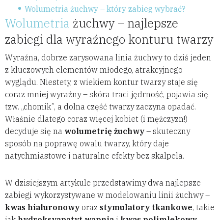
Wolumetria żuchwy – który zabieg wybrać?
Wolumetria
żuchwy – najlepsze
zabiegi dla wyraźnego konturu twarzy
Wyraźna, dobrze zarysowana linia żuchwy to dziś jeden
z kluczowych elementów młodego, atrakcyjnego
wyglądu. Niestety, z wiekiem kontur twarzy staje się
coraz mniej wyraźny – skóra traci jędrność, pojawia się
tzw. „chomik”, a dolna część twarzy zaczyna opadać.
Właśnie dlatego coraz więcej kobiet (i mężczyzn!)
decyduje się na
wolumetrię żuchwy
– skuteczny
sposób na poprawę owalu twarzy, który daje
natychmiastowe i naturalne efekty bez skalpela.
W dzisiejszym artykule przedstawimy dwa najlepsze
zabiegi wykorzystywane w modelowaniu linii żuchwy –
kwas hialuronowy
oraz
stymulatory tkankowe
, takie
jak
hydroksyapatyt wapnia
i
kwas polimlekowy
.