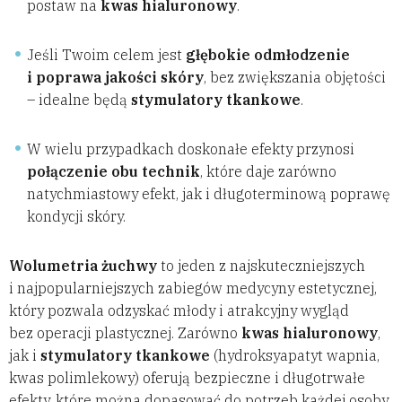
postaw na
kwas hialuronowy
.
Jeśli Twoim celem jest
głębokie odmłodzenie
i poprawa jakości skóry
, bez zwiększania objętości
– idealne będą
stymulatory tkankowe
.
W wielu przypadkach doskonałe efekty przynosi
połączenie obu technik
, które daje zarówno
natychmiastowy efekt, jak i długoterminową poprawę
kondycji skóry.
Wolumetria żuchwy
to jeden z najskuteczniejszych
i najpopularniejszych zabiegów medycyny estetycznej,
który pozwala odzyskać młody i atrakcyjny wygląd
bez operacji plastycznej. Zarówno
kwas hialuronowy
,
jak i
stymulatory tkankowe
(hydroksyapatyt wapnia,
kwas polimlekowy) oferują bezpieczne i długotrwałe
efekty, które można dopasować do potrzeb każdej osoby.