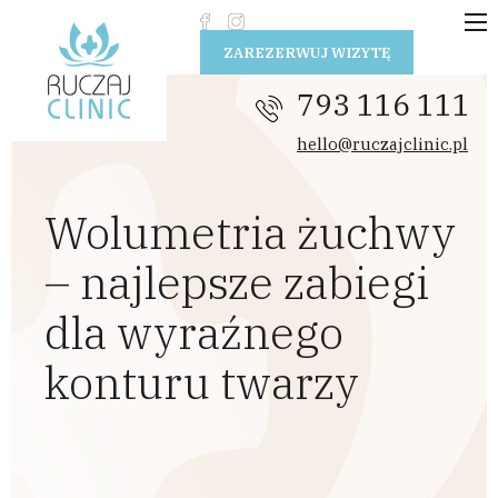
Przejdź do treści
ZAREZERWUJ WIZYTĘ
793 116 111
hello@ruczajclinic.pl
Wolumetria żuchwy
– najlepsze zabiegi
dla wyraźnego
konturu twarzy