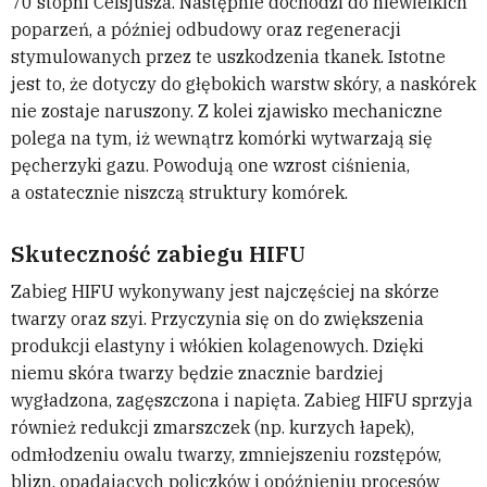
70 stopni Celsjusza. Następnie dochodzi do niewielkich
poparzeń, a później odbudowy oraz regeneracji
stymulowanych przez te uszkodzenia tkanek. Istotne
jest to, że dotyczy do głębokich warstw skóry, a naskórek
nie zostaje naruszony. Z kolei zjawisko mechaniczne
polega na tym, iż wewnątrz komórki wytwarzają się
pęcherzyki gazu. Powodują one wzrost ciśnienia,
a ostatecznie niszczą struktury komórek.
Skuteczność zabiegu HIFU
Zabieg HIFU wykonywany jest najczęściej na skórze
twarzy oraz szyi. Przyczynia się on do zwiększenia
produkcji elastyny i włókien kolagenowych. Dzięki
niemu skóra twarzy będzie znacznie bardziej
wygładzona, zagęszczona i napięta. Zabieg HIFU sprzyja
również redukcji zmarszczek (np. kurzych łapek),
odmłodzeniu owalu twarzy, zmniejszeniu rozstępów,
blizn, opadających policzków i opóźnieniu procesów