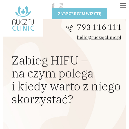
Przejdź do treści
ZAREZERWUJ WIZYTĘ
793 116 111
hello@ruczajclinic.pl
Zabieg HIFU –
na czym polega
i kiedy warto z niego
skorzystać?