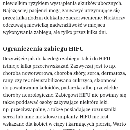
niewielkim ryzykiem wystąpienia skutków ubocznych.
Najczęściej pacjenci mogą zauważyć utrzymujące się
przez kilka godzin delikatne zaczerwienienie. Niektórzy
odczuwają niewielką nadwrażliwość w miejscu
wykonywania zabiegu, ale tylko przez kilka dni.
Ograniczenia zabiegu HIFU
Oczywiście jak do każdego zabiegu, tak i do HIFU
istnieje kilka przeciwwskazań. Zazwyczaj jest to np.
choroba nowotworowa, choroba skóry, serca, dermatoza,
rany, czy też nieustabilizowana cukrzyca, skłonność
do powstawania keloidów, padaczka albo przewlekłe
choroby neurologiczne. Zabiegowi HIFU nie powinny się
także poddawać osoby zażywające niektóre leki,
np. przeciwzapalne, a także posiadające rozruszniki
serca lub inne metalowe implanty. HIFU nie jest
wskazane dla kobiet w ciąży i karmiących piersią. Warto