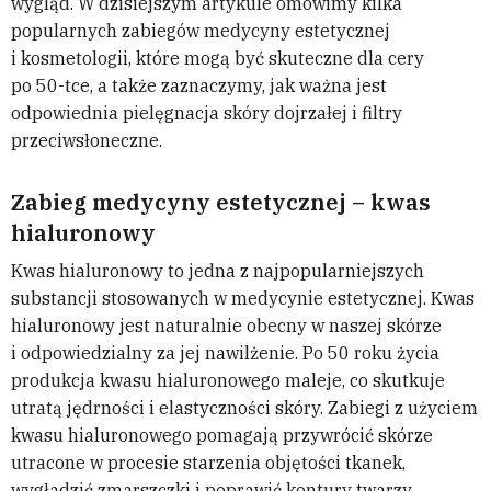
wygląd. W dzisiejszym artykule omówimy kilka
popularnych zabiegów medycyny estetycznej
i kosmetologii, które mogą być skuteczne dla cery
po 50-tce, a także zaznaczymy, jak ważna jest
odpowiednia pielęgnacja skóry dojrzałej i filtry
przeciwsłoneczne.
Zabieg medycyny estetycznej – kwas
hialuronowy
Kwas hialuronowy to jedna z najpopularniejszych
substancji stosowanych w medycynie estetycznej. Kwas
hialuronowy jest naturalnie obecny w naszej skórze
i odpowiedzialny za jej nawilżenie. Po 50 roku życia
produkcja kwasu hialuronowego maleje, co skutkuje
utratą jędrności i elastyczności skóry. Zabiegi z użyciem
kwasu hialuronowego pomagają przywrócić skórze
utracone w procesie starzenia objętości tkanek,
wygładzić zmarszczki i poprawić kontury twarzy.