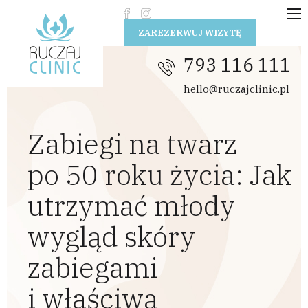
Przejdź do treści
ZAREZERWUJ WIZYTĘ
793 116 111
hello@ruczajclinic.pl
Zabiegi na twarz
po 50 roku życia: Jak
utrzymać młody
wygląd skóry
zabiegami
i właściwą